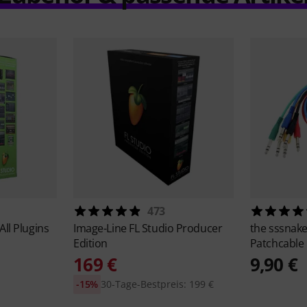
473
All Plugins
Image-Line
FL Studio Producer
the sssnak
Edition
Patchcable
169 €
9,90 €
-15%
30-Tage-Bestpreis: 199 €