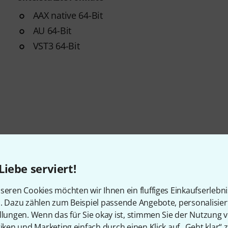
AAX native 64-Bit
AU 64-Bit
VST3 64-Bit
Liebe serviert!
seren Cookies möchten wir Ihnen ein fluffiges Einkaufserlebn
n. Dazu zählen zum Beispiel passende Angebote, personalisie
llungen. Wenn das für Sie okay ist, stimmen Sie der Nutzung 
tiken und Marketing einfach durch einen Klick auf „Geht klar“ z