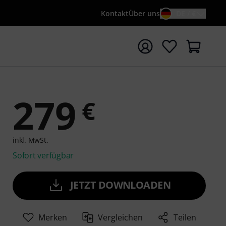
Kontakt
Über uns
DE / €
e mit Suchwort {searchTerm} starten
279
€
inkl. MwSt.
Sofort verfügbar
JETZT DOWNLOADEN
Merken
Vergleichen
Teilen