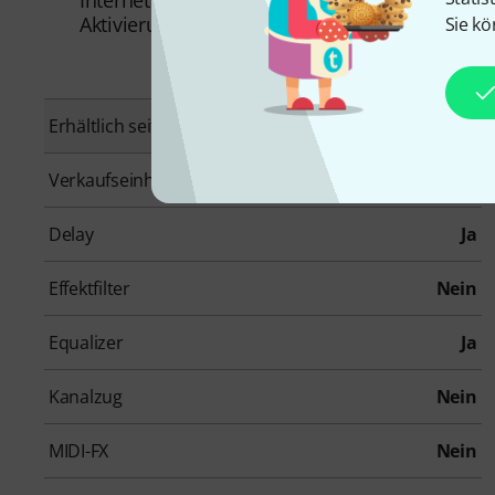
Aktivierung
Sie kö
Erhältlich seit
Oktober 2016
Verkaufseinheit
1 Stück
Delay
Ja
Effektfilter
Nein
Equalizer
Ja
Kanalzug
Nein
MIDI-FX
Nein