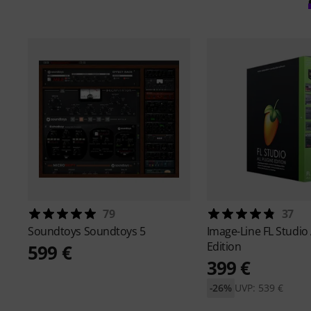
79
37
Soundtoys
Soundtoys 5
Image-Line
FL Studio 
Edition
599 €
399 €
-26%
UVP: 539 €