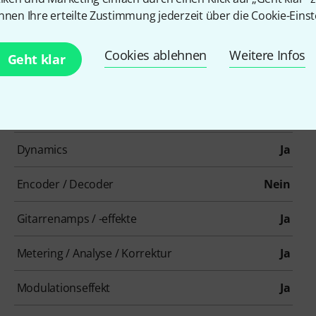
nnen Ihre erteilte Zustimmung jederzeit über die Cookie-Einst
Cookies ablehnen
Weitere Infos
Geht klar
Artikelnummer
387556
Einzel-/Bundleprodukt
Bundle
Dynamics
Ja
Encoder / Decoder
Nein
Gitarrenamps / -effekte
Ja
Metering / Analyse / Korrektur
Ja
Modulationseffekt
Ja