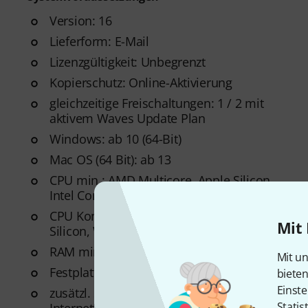
Version: 16
Lieferform: E-Mail
Lizenzgültigkeit: Unbegrenzt
Kopierschutz: Online-Aktivierung
gleichzeitige Freischaltungen: 1 / 2 mit
aktivem Waves Update Plan
Windows: ab 10 (64-Bit)
Mac OS (64 Bit): ab 13
CPU min.: AMD Multicore, Apple Silicon,
Intel Core
CPU Kompatibilität: Apple Intel, Apple
Mit 
Silicon, Windows AMD, Windows Intel
RAM min.: 16 GB
Mit un
Festplattenspeicher min.: 30 GB
biete
Einste
zusätzl. Systemvoraussetzungen:
Statis
Internetverbindung für Installation und