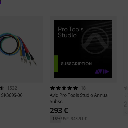
1532
18
e
SK369S-06
Avid
Pro Tools Studio Annual
K
Subsc.
2
293 €
-
-15%
UVP: 343,91 €