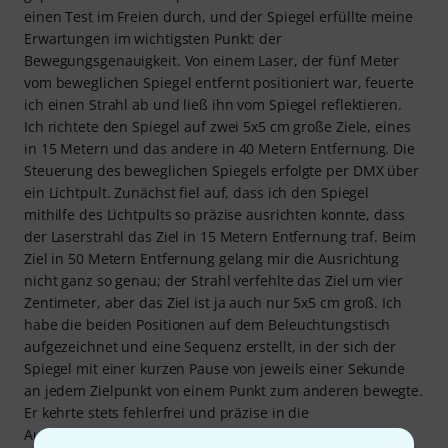
einen Test im Freien durch, und der Spiegel erfüllte meine
Erwartungen im wichtigsten Punkt: der
Bewegungsgenauigkeit. Von einem Laser, der fünf Meter
vom beweglichen Spiegel entfernt positioniert war, feuerte
ich einen Strahl ab und ließ ihn vom Spiegel reflektieren.
Ich richtete den Spiegel auf zwei 5x5 cm große Ziele, eines
in 15 Metern und das andere in 40 Metern Entfernung. Die
Steuerung des beweglichen Spiegels erfolgte per DMX über
ein Lichtpult. Zunächst fiel auf, dass ich den Spiegel
mithilfe des Lichtpults so präzise ausrichten konnte, dass
der Laserstrahl das Ziel in 15 Metern Entfernung traf. Beim
Ziel in 50 Metern Entfernung gelang mir die Ausrichtung
nicht ganz so genau; der Strahl verfehlte das Ziel um vier
Zentimeter, aber das Ziel ist ja auch nur 5x5 cm groß. Ich
habe die beiden Positionen auf dem Beleuchtungstisch
aufgezeichnet und eine Sequenz erstellt, in der sich der
Spiegel mit einer kurzen Pause von jeweils einer Sekunde
an jedem Zielpunkt von einem Punkt zum anderen bewegte.
Er kehrte stets fehlerfrei und präzise in die
Ausgangsposition zurück. Allerdings fiel mir auf, dass die