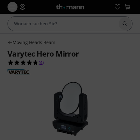
Suche 
Moving Heads Beam
Varytec Hero Mirror
4.8 von 5 Sternen aus 4 Kundenbewertungen
(
4
)