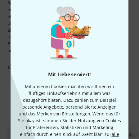
Spiegel in der Mitte leicht konvex sind. Bei der Projektion
eines Kreises mit einem Laser traten Verzerrungen auf; in
50 Metern Entfernung erschien der Kreis als verzerrte
Ellipse. Das Gerät ist leicht und hat keine Griffe, lässt sich
aber dennoch gut handhaben. Die Spiegel sind bei Bruch
leicht austauschbar, die Menüführung ist intuitiv und der
Bildschirm gut. Das Preis-Leistungs-Verhältnis ist
ausgezeichnet.
10
0
BEWERTUNG MELDEN
Mit Liebe serviert!
Mit unseren Cookies möchten wir Ihnen ein
Alle Bewertungen lesen
fluffiges Einkaufserlebnis mit allem was
dazugehört bieten. Dazu zählen zum Beispiel
passende Angebote, personalisierte Anzeigen
und das Merken von Einstellungen. Wenn das für
Schon gewusst?
Sie okay ist, stimmen Sie der Nutzung von Cookies
für Präferenzen, Statistiken und Marketing
Alle
einfach durch einen Klick auf „Geht klar“ zu (
Videos
Ratgeber
Testberichte
alle
Downloa