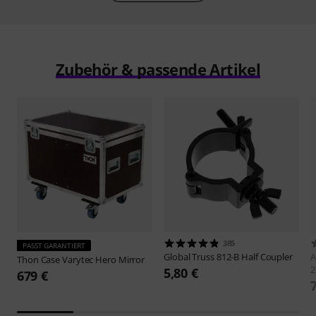
Zubehör & passende Artikel
385
PASST GARANTIERT
Global Truss
812-B Half Coupler
A
Thon
Case Varytec Hero Mirror
2
5,80 €
679 €