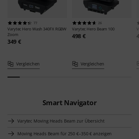
77
26
Varytec
Hero Wash 340FX RGBW
Varytec
Hero Beam 100
V
Zoom
498 €
349 €
Vergleichen
Vergleichen
Smart Navigator
Varytec Moving Heads Beam zur Übersicht
Moving Heads Beam für 250 €–350 € anzeigen