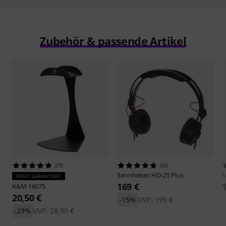
Zubehör & passende Artikel
275
363
Sennheiser
HD-25 Plus
M
PASST GARANTIERT
169 €
K&M
16075
20,50 €
-15%
UVP: 199 €
-29%
UVP: 28,90 €