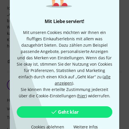
Ich hab das UDG Creator 49 Keyboard Hardcase für mein
„Arturia keylab essential 49“ MIDI Keyboard bestellt, und
bin vollkommen zufrieden damit.
Mit Liebe serviert!
Was die Verarbeitung angeht: ist top, vom ersten Blick an
Mit unseren Cookies möchten wir Ihnen ein
kann man sicher sein dass es genug Schutz bietet für alle
fluffiges Einkaufserlebnis mit allem was
Keyboards die da rein passen. Tragekomfort ist auch auf
dazugehört bieten. Dazu zählen zum Beispiel
höchstem Niveau. Ich kann es nur empfehlen.
passende Angebote, personalisierte Anzeigen
und das Merken von Einstellungen. Wenn das für
1
0
BEWERTUNG MELDEN
Sie okay ist, stimmen Sie der Nutzung von Cookies
für Präferenzen, Statistiken und Marketing
einfach durch einen Klick auf „Geht klar“ zu (
alle
Ansich OK, aber der Gurt ist Schrott
anzeigen
).
G
guit-tom 18.03.2023
Sie können Ihre erteilte Zustimmung jederzeit
über die Cookie-Einstellungen (
hier
) widerrufen.
Handling
Verarbeitung
Geht klar
Tragekomfort
Cookies ablehnen
Weitere Infos