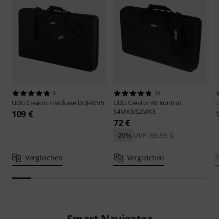
5
20
UDG
Creator Hardcase DDJ-REV5
UDG
Creator NI Kontrol
S4MK3/S2MK3
109 €
72 €
-20%
UVP: 89,95 €
Vergleichen
Vergleichen
Smart Navigator