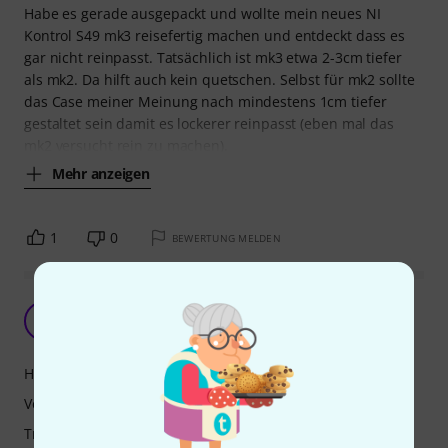
Habe es gerade ausgepackt und wollte mein neues NI
Kontrol S49 mk3 reisefertig machen und entdeckt dass es
gar nicht reinpasst. Tatsächlich ist mk3 etwa 2-3cm tiefer
als mk2. Da hilft auch kein quetschen. Selbst für mk2 sollte
das Case meiner Meinung nach mindestens 1cm tiefer
gestaltet sein damit es lockerer reinpasst (eben mal das
mk2 versucht rein zu machen).
Mehr anzeigen
1
0
BEWERTUNG MELDEN
Was besseres kann ich mir nicht vorstellen
M
Michagorden 14.11.2021
Handling
Verarbeitung
Tragekomfort