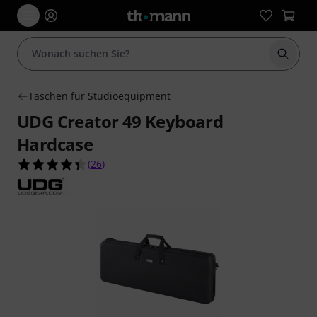
Suche 
Taschen für Studioequipment
UDG Creator 49 Keyboard
Hardcase
4.3 von 5 Sternen aus 26 Kundenbewertungen
(
26
)