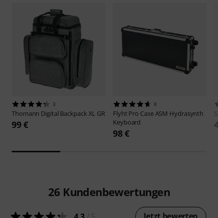
3
8
Thomann
Digital Backpack XL GR
Flyht Pro
Case ASM Hydrasynth
S
Keyboard
99 €
98 €
26
Kundenbewertungen
Jetzt bewerten
4.3
/ 5