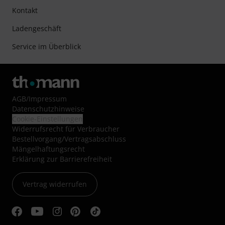
Kontakt
Ladengeschäft
Service im Überblick
AGB
/
Impressum
Datenschutzhinweise
Cookie-Einstellungen
Widerrufsrecht für Verbraucher
Bestellvorgang/Vertragsabschluss
Mängelhaftungsrecht
Erklärung zur Barrierefreiheit
Vertrag widerrufen