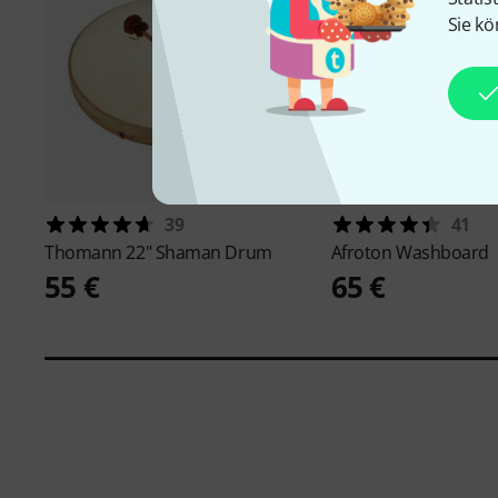
Sie kö
39
41
Thomann
22" Shaman Drum
Afroton
Washboard
55 €
65 €