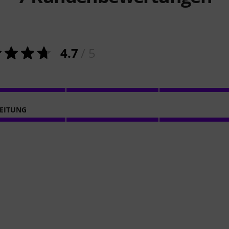
4.7
/ 5
EITUNG