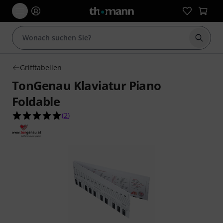
Suche 
Grifftabellen
TonGenau Klaviatur Piano
Foldable
5.0 von 5 Sternen aus 2 Kundenbewertungen
(
2
)