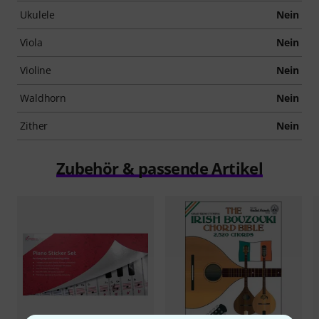
Ukulele
Nein
Viola
Nein
Violine
Nein
Waldhorn
Nein
Zither
Nein
Zubehör & passende Artikel