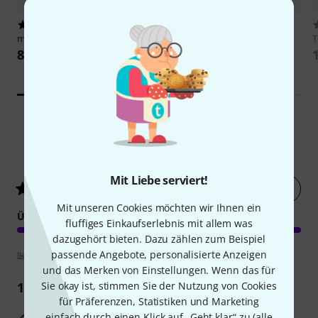
55
8
music2me
Piano Sticker
Cabot Books Publishing
Irish
Bouzouki Chord Bible
8,90 €
19,90 €
2
Kundenbewertungen
Mit Liebe serviert!
Jetzt bewerten
5
/ 5
Mit unseren Cookies möchten wir Ihnen ein
ÜBERSICHTLICHKEIT
fluffiges Einkaufserlebnis mit allem was
dazugehört bieten. Dazu zählen zum Beispiel
passende Angebote, personalisierte Anzeigen
Bewertungsrichtlinien
und das Merken von Einstellungen. Wenn das für
1
Rezension
Sie okay ist, stimmen Sie der Nutzung von Cookies
für Präferenzen, Statistiken und Marketing
einfach durch einen Klick auf „Geht klar“ zu (
alle