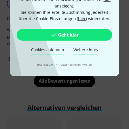
TonGenau sitzt genau
N
anzeigen
).
NOTENLESER 01.04.2022
Sie können Ihre erteilte Zustimmung jederzeit
Übersichtlichkeit
über die Cookie-Einstellungen (
hier
) widerrufen.
Tolle Hilfe für Anfänger im Notenlesen und Klavierspielen.
Geht klar
Die Pappe passt super. Ich empfehle Sie uneingeschränkt
weiter.
Cookies ablehnen
Weitere Infos
2
1
BEWERTUNG MELDEN
·
Impressum
Datenschutzhinweise
Alle Bewertungen lesen
Alternativen vergleichen