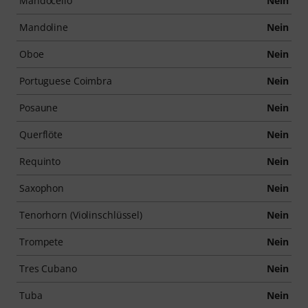
Mandocello
Nein
Mandoline
Nein
Oboe
Nein
Portuguese Coimbra
Nein
Posaune
Nein
Querflöte
Nein
Requinto
Nein
Saxophon
Nein
Tenorhorn (Violinschlüssel)
Nein
Trompete
Nein
Tres Cubano
Nein
Tuba
Nein