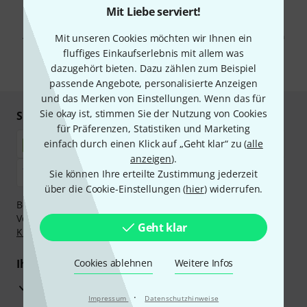
Mit Liebe serviert!
Mit Klick auf „Jetzt anmelden“ stimmen Sie dem Erhalt von E-Mail-
Werbung und einer Messung des E-Mail-Nutzungsverhaltens zu. Die
Abmeldung ist jederzeit möglich. Weitere Informationen finden Sie in
Mit unseren Cookies möchten wir Ihnen ein
unseren
Datenschutzhinweisen
.
fluffiges Einkaufserlebnis mit allem was
dazugehört bieten. Dazu zählen zum Beispiel
* Pflichtfeld
passende Angebote, personalisierte Anzeigen
und das Merken von Einstellungen. Wenn das für
Sie okay ist, stimmen Sie der Nutzung von Cookies
Sicher einkaufen & bezahlen
für Präferenzen, Statistiken und Marketing
einfach durch einen Klick auf „Geht klar“ zu (
alle
anzeigen
).
Sie können Ihre erteilte Zustimmung jederzeit
über die Cookie-Einstellungen (
hier
) widerrufen.
Bezahlen Sie vertraulich und sicher per Nachnahme,
Vorkasse, PayPal, Amazon Pay,
Klarna Sofort bezahlen
,
Geht klar
Klarna Ratenzahlung
oder Kreditkarte.
Ihre Vorteile
Cookies ablehnen
Weitere Infos
3 Jahre Thomann Garantie
·
Impressum
Datenschutzhinweise