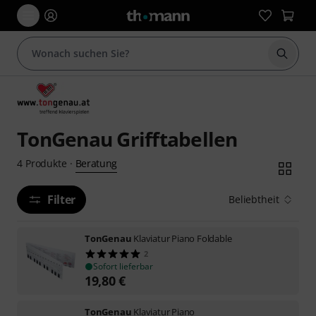
Suche 
TonGenau Grifftabellen
Beratung
4
Produkte
·
Filter
Beliebtheit
TonGenau
Klaviatur Piano Foldable
2
Sofort lieferbar
19,80
€
TonGenau
Klaviatur Piano