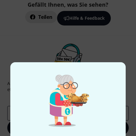
Gefällt Ihnen, was Sie sehen?
Teilen
Hilfe & Feedback
Thomann Newsletter
Abonniere den Thomann Newsletter und gewinne mit
etwas Glück einen von
50 Gutscheinen
über jeweils
50€
!
Inspirierende Beiträge
Deals
Thomann Insights
E-Mail-Adresse
*
Jetzt anmelden