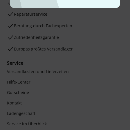
30 Tage Money-Back-Garantie
Reparaturservice
Beratung durch Fachexperten
Zufriedenheitsgarantie
Europas größtes Versandlager
Service
Versandkosten und Lieferzeiten
Hilfe-Center
Gutscheine
Kontakt
Ladengeschäft
Service im Überblick