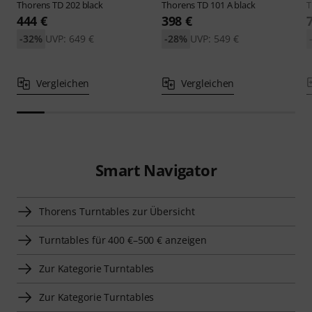
Thorens
TD 202 black
Thorens
TD 101 A black
T
444 €
398 €
-32%
UVP: 649 €
-28%
UVP: 549 €
Vergleichen
Vergleichen
Smart Navigator
Thorens Turntables zur Übersicht
Turntables für 400 €–500 € anzeigen
Zur Kategorie Turntables
Zur Kategorie Turntables