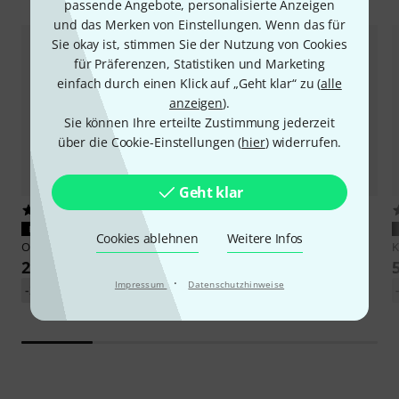
passende Angebote, personalisierte Anzeigen
und das Merken von Einstellungen. Wenn das für
Sie okay ist, stimmen Sie der Nutzung von Cookies
für Präferenzen, Statistiken und Marketing
einfach durch einen Klick auf „Geht klar“ zu (
alle
anzeigen
).
Sie können Ihre erteilte Zustimmung jederzeit
über die Cookie-Einstellungen (
hier
) widerrufen.
Geht klar
32
43
PASST GARANTIERT
PASST GARANTIERT
Cookies ablehnen
Weitere Infos
Ortofon
Record Brush
Knosti
Antistat Generation II
K
Plus
24 €
87 €
·
Impressum
Datenschutzhinweise
-20%
UVP: 29,99 €
-20%
UVP: 109 €