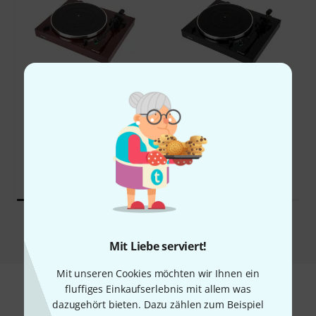
50%
16%
KAUFTEN
KAUFTEN
Thorens TD 202 black
GENAU DIESES PRODUKT
444 €
444 €
Vergleichen
Mit Liebe serviert!
Mit unseren Cookies möchten wir Ihnen ein
fluffiges Einkaufserlebnis mit allem was
dazugehört bieten. Dazu zählen zum Beispiel
Zubehör & passende Artikel