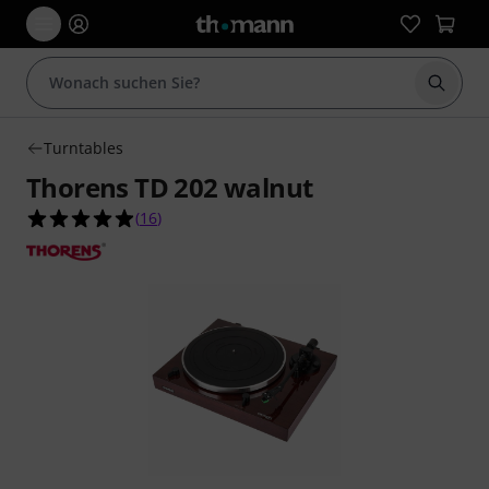
Suche 
Turntables
Thorens TD 202 walnut
4.9 von 5 Sternen aus 16 Kundenbewertungen
(
16
)