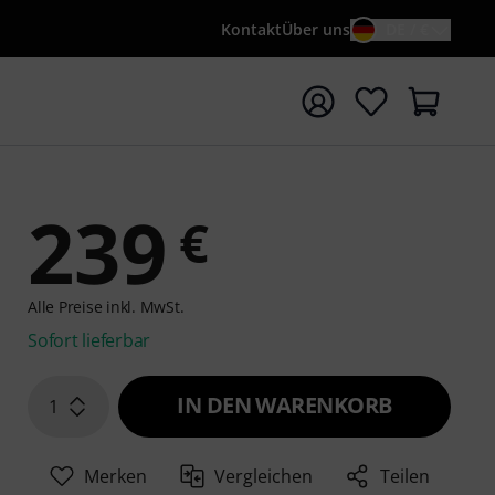
Kontakt
Über uns
DE / €
e mit Suchwort {searchTerm} starten
239
€
Alle Preise inkl. MwSt.
Sofort lieferbar
IN DEN WARENKORB
1
Merken
Vergleichen
Teilen