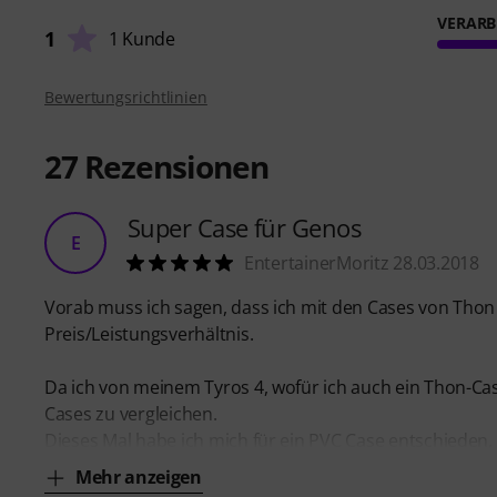
VERARB
1
1 Kunde
Bewertungsrichtlinien
27
Rezensionen
Super Case für Genos
E
EntertainerMoritz 28.03.2018
Vorab muss ich sagen, dass ich mit den Cases von Thon
Preis/Leistungsverhältnis.
Da ich von meinem Tyros 4, wofür ich auch ein Thon-Cas
Cases zu vergleichen.
Dieses Mal habe ich mich für ein PVC Case entschieden, 
Mehr anzeigen