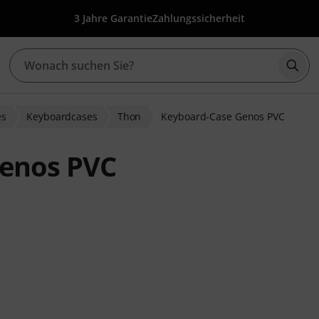
3 Jahre Garantie
Zahlungssicherheit
Such
es
Keyboardcases
Thon
Keyboard-Case Genos PVC
Genos PVC
ewertungen