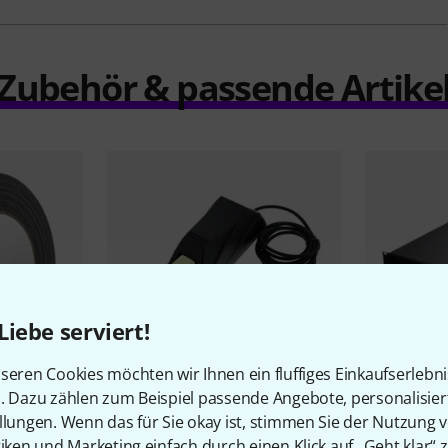
Zubehör & passende Artike
Liebe serviert!
seren Cookies möchten wir Ihnen ein fluffiges Einkaufserlebn
n. Dazu zählen zum Beispiel passende Angebote, personalisie
1477
llungen. Wenn das für Sie okay ist, stimmen Sie der Nutzung 
400BK
Lead Foot
LFD-2
Thon
Rack 
tiken und Marketing einfach durch einen Klick auf „Geht klar“ z