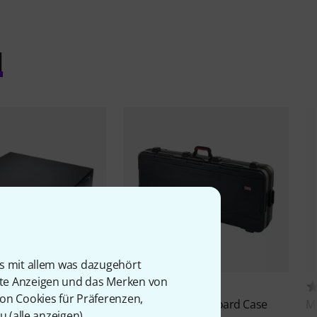
l
is mit allem was dazugehört
rte Anzeigen und das Merken von
1377
189
von Cookies für Präferenzen,
Drawer 2U
Gator
TSA 61 Keyboard Case
M
u (
alle anzeigen
).