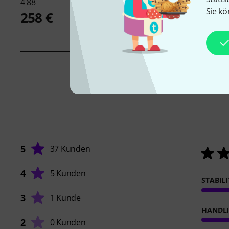
4 88
4,50 €
Sie kö
258 €
5
37 Kunden
4
5 Kunden
STABIL
3
1 Kunde
HANDL
2
0 Kunden