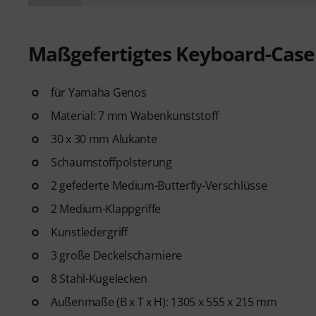
Maßgefertigtes Keyboard-Case
für Yamaha Genos
Material: 7 mm Wabenkunststoff
30 x 30 mm Alukante
Schaumstoffpolsterung
2 gefederte Medium-Butterfly-Verschlüsse
2 Medium-Klappgriffe
Kunstledergriff
3 große Deckelscharniere
8 Stahl-Kugelecken
Außenmaße (B x T x H): 1305 x 555 x 215 mm