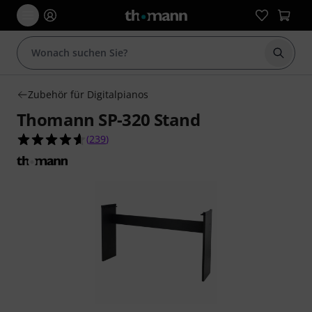
Suche 
Zubehör für Digitalpianos
Thomann SP-320 Stand
4.6 von 5 Sternen aus 239 Kundenbewertungen
(
239
)