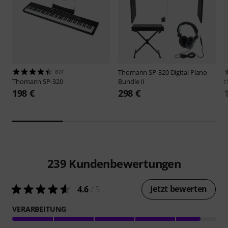
877
Thomann
SP-320 Digital Piano
Thomann
SP-320
Bundle II
t
198 €
298 €
239
Kundenbewertungen
Jetzt bewerten
4.6
/ 5
VERARBEITUNG