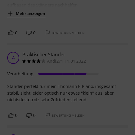
aufbauen des Ständers nachhelfen
Mehr anzeigen
0
0
BEWERTUNG MELDEN
Praktischer Ständer
A
Andi271 11.01.2022
Verarbeitung
Ständer perfekt für mein Thomann E-Piano, insgesamt
stabil, sieht leider optisch nur etwas "klein" aus, aber
nichtsdestotrotz sehr Zufriedenstellend.
0
0
BEWERTUNG MELDEN