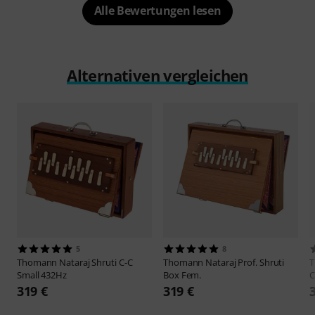
Alle Bewertungen lesen
Alternativen vergleichen
5
8
Thomann
Nataraj Shruti C-C
Thomann
Nataraj Prof. Shruti
Small 432Hz
Box Fem.
C
319 €
319 €