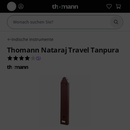
Suche 
Indische Instrumente
Thomann Nataraj Travel Tanpura
4.0 von 5 Sternen aus 5 Kundenbewertungen
(
5
)