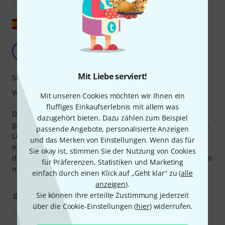
Original zeigen
Effizient, tragbar und minimalistisch
A
Alecrimi 04.08.2022
Mit Liebe serviert!
Sound
Verarbeitung
Mit unseren Cookies möchten wir Ihnen ein
fluffiges Einkaufserlebnis mit allem was
Das Instrument hat meine Erwartungen übertroffen. Ein
dazugehört bieten. Dazu zählen zum Beispiel
großartiger Klang, gepaart mit hervorragender Tragbarkeit.
passende Angebote, personalisierte Anzeigen
Leicht zu stimmen. Ein hochwertig verarbeitetes
und das Merken von Einstellungen. Wenn das für
Instrument. Eine effiziente und minimalistische Tampura,
Sie okay ist, stimmen Sie der Nutzung von Cookies
die man überallhin mitnehmen kann. Ich bin sehr zufrieden
für Präferenzen, Statistiken und Marketing
mit dem Kauf.
einfach durch einen Klick auf „Geht klar“ zu (
alle
anzeigen
).
Sie können Ihre erteilte Zustimmung jederzeit
0
0
BEWERTUNG MELDEN
über die Cookie-Einstellungen (
hier
) widerrufen.