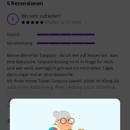
5
Rezensionen
Bin sehr zufrieden!
S
Shafiya 02.03.2020
Sound
Verarbeitung
Meine allererste Tanpura - da ich viel auf Reisen bin, kam
eine klassische Tanpura bislang nicht in Frage für mich -
und wer weiß, womöglich getraue ich mich eines Tages
dann sogar mal an eine klassische.
Ich finde meine Travel-Tanpura sowohl schön im Klang als
auch in der Ausführung. Preis-Leistung passt. Schlicht &
edel der dunkle Korpus ... und sie liegt
Mehr anzeigen
10
1
BEWERTUNG MELDEN