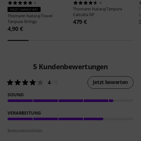
3
4
Thomann
Nataraj Tanpura
PASST GARANTIERT
Calcutta GP
S
Thomann
Nataraj Travel
479 €
Tanpura Strings
4,90 €
5
Kundenbewertungen
Jetzt bewerten
4
/ 5
SOUND
VERARBEITUNG
Bewertungsrichtlinien