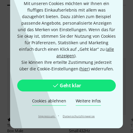
Mit unseren Cookies möchten wir Ihnen ein
fluffiges Einkaufserlebnis mit allem was
dazugehört bieten. Dazu zählen zum Beispiel
passende Angebote, personalisierte Anzeigen
und das Merken von Einstellungen. Wenn das für
Sie okay ist, stimmen Sie der Nutzung von Cookies
für Präferenzen, Statistiken und Marketing
Alternativen vergleichen
einfach durch einen Klick auf „Geht klar“ zu (
alle
anzeigen
).
Sie können Ihre erteilte Zustimmung jederzeit
über die Cookie-Einstellungen (
hier
) widerrufen.
Geht klar
Cookies ablehnen
Weitere Infos
·
Impressum
Datenschutzhinweise
12
5
Thomann
Nataraj Prof. Shruti
Thomann
Nataraj Shruti C-C
Box Male
Small 432Hz
C