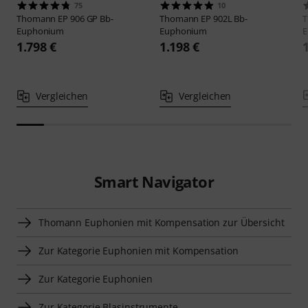
75
10
Thomann
EP 906 GP Bb-
Thomann
EP 902L Bb-
Euphonium
Euphonium
E
1.798 €
1.198 €
Vergleichen
Vergleichen
Smart Navigator
Thomann Euphonien mit Kompensation zur Übersicht
Zur Kategorie Euphonien mit Kompensation
Zur Kategorie Euphonien
Zur Kategorie Blasinstrumente