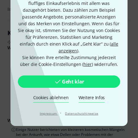
fluffiges Einkaufserlebnis mit allem was
Bewertungsrichtlinien
dazugehört bieten. Dazu zählen zum Beispiel
passende Angebote, personalisierte Anzeigen
und das Merken von Einstellungen. Wenn das für
Sie okay ist, stimmen Sie der Nutzung von Cookies
Kundenrezensionen im Überblick
für Präferenzen, Statistiken und Marketing
Aus echten Käuferbewertungen, zusammengefasst durch KI
einfach durch einen Klick auf „Geht klar“ zu (
alle
Was Käufern gefiel:
anzeigen
).
Das Instrument bietet eine hervorragende Klangqualität mit
Sie können Ihre erteilte Zustimmung jederzeit
einem satten, warmen Ton und guter Projektion über den
über die Cookie-Einstellungen (
hier
) widerrufen.
gesamten Tonumfang.
Es bietet ein hervorragendes Preis-Leistungs-Verhältnis und
Geht klar
kann oft mit deutlich teureren Profimodellen mithalten.
Das vollständig kompensierte System und der Trigger für den
Cookies ablehnen
Weitere Infos
Hauptstimmzug tragen zu einer stabilen und zuverlässigen
Intonation bei.
·
Impressum
Datenschutzhinweise
Was Sie außerdem wissen sollten:
Einige Nutzer berichteten von kleineren kosmetischen Mängeln
bei der Ankunft, wie etwa Dellen oder Problemen mit der