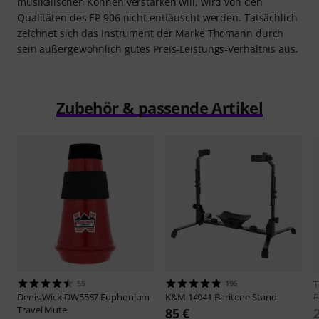
musikalischen Können verstärken will, wird von den
Qualitäten des EP 906 nicht enttäuscht werden. Tatsächlich
zeichnet sich das Instrument der Marke Thomann durch
sein außergewöhnlich gutes Preis-Leistungs-Verhältnis aus.
Zubehör & passende Artikel
55
196
Denis Wick
DW5587 Euphonium
K&M
14941 Baritone Stand
E
Travel Mute
85 €