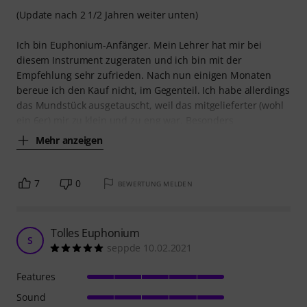
(Update nach 2 1/2 Jahren weiter unten)
Ich bin Euphonium-Anfänger. Mein Lehrer hat mir bei
diesem Instrument zugeraten und ich bin mit der
Empfehlung sehr zufrieden. Nach nun einigen Monaten
bereue ich den Kauf nicht, im Gegenteil. Ich habe allerdings
das Mundstück ausgetauscht, weil das mitgelieferter (wohl
ein 6er) mir zu klein und zu eng war. Besonders
Mehr anzeigen
7
0
BEWERTUNG MELDEN
Tolles Euphonium
S
seppde 10.02.2021
Features
Sound