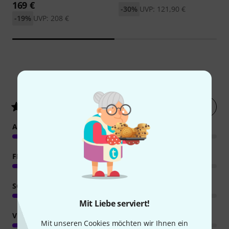
169 €
-30%
UVP: 121,90 €
-19%
UVP: 208 €
75
Kundenbewertungen
Jetzt bewerten
4.7
/ 5
ANSPRACHE
FEATURES
SOUND
Mit Liebe serviert!
VERARBEITUNG
Mit unseren Cookies möchten wir Ihnen ein