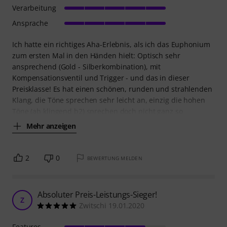
Verarbeitung
Ansprache
Ich hatte ein richtiges Aha-Erlebnis, als ich das Euphonium
zum ersten Mal in den Händen hielt: Optisch sehr
ansprechend (Gold - Silberkombination), mit
Kompensationsventil und Trigger - und das in dieser
Preisklasse! Es hat einen schönen, runden und strahlenden
Klang, die Töne sprechen sehr leicht an, einzig die hohen
Töne (ab klingend b2) sprechen doch nicht ganz so
Mehr anzeigen
2
0
BEWERTUNG MELDEN
Absoluter Preis-Leistungs-Sieger!
Z
Zwitschi 19.01.2020
Features