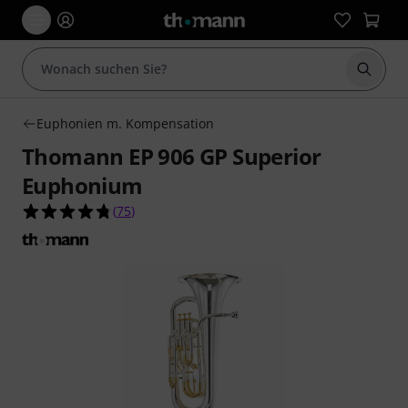
Suche 
Euphonien m. Kompensation
Thomann EP 906 GP Superior
Euphonium
4.7 von 5 Sternen aus 75 Kundenbewertungen
(
75
)