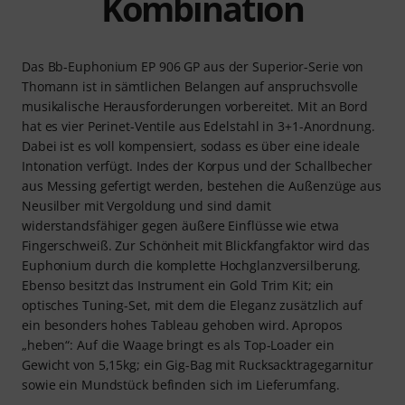
Kombination
Das Bb-Euphonium EP 906 GP aus der Superior-Serie von
Thomann ist in sämtlichen Belangen auf anspruchsvolle
musikalische Herausforderungen vorbereitet. Mit an Bord
hat es vier Perinet-Ventile aus Edelstahl in 3+1-Anordnung.
Dabei ist es voll kompensiert, sodass es über eine ideale
Intonation verfügt. Indes der Korpus und der Schallbecher
aus Messing gefertigt werden, bestehen die Außenzüge aus
Neusilber mit Vergoldung und sind damit
widerstandsfähiger gegen äußere Einflüsse wie etwa
Fingerschweiß. Zur Schönheit mit Blickfangfaktor wird das
Euphonium durch die komplette Hochglanzversilberung.
Ebenso besitzt das Instrument ein Gold Trim Kit; ein
optisches Tuning-Set, mit dem die Eleganz zusätzlich auf
ein besonders hohes Tableau gehoben wird. Apropos
„heben“: Auf die Waage bringt es als Top-Loader ein
Gewicht von 5,15kg; ein Gig-Bag mit Rucksacktragegarnitur
sowie ein Mundstück befinden sich im Lieferumfang.