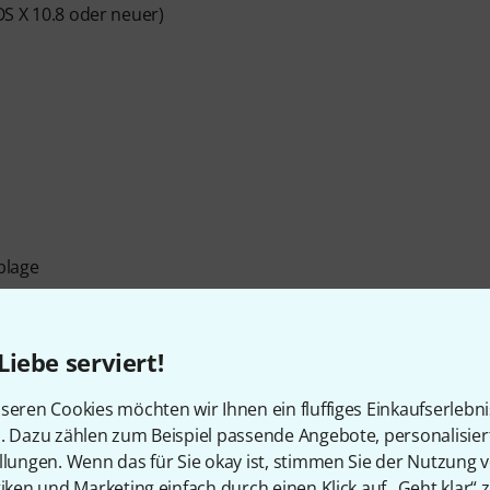
S X 10.8 oder neuer)
blage
g enthalten)
Liebe serviert!
d Ständer
seren Cookies möchten wir Ihnen ein fluffiges Einkaufserlebn
no und SP-5600 Keyboard
n. Dazu zählen zum Beispiel passende Angebote, personalisie
llungen. Wenn das für Sie okay ist, stimmen Sie der Nutzung 
tiken und Marketing einfach durch einen Klick auf „Geht klar“ z