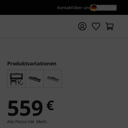
Kontakt
Über uns
DE / €
e mit Suchwort {searchTerm} starten
Produktvariationen
559
€
Alle Preise inkl. MwSt.