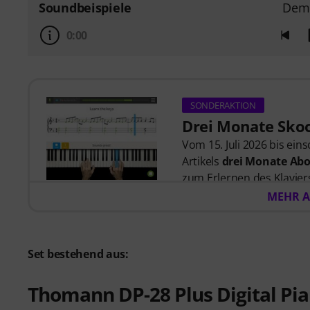
Soundbeispiele
Dem
0:00
SONDERAKTION
Drei Monate Skoo
Vom 15. Juli 2026 bis ein
Artikels
drei Monate Abo
zum Erlernen des Klaviers
zuhört, und Lektionen, di
MEHR A
wurden.
Nach dem Versand deiner
automatisch per E-Mail 
Set bestehend aus:
automatisch. Keine Kredit
Thomann DP-28 Plus Digital Pi