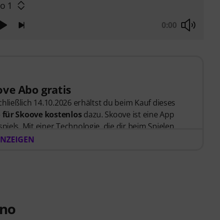
o 1
0:00
ve Abo gratis
schließlich 14.10.2026 erhältst du beim Kauf dieses
 für Skoove kostenlos
dazu. Skoove ist eine App
piels. Mit einer Technologie, die dir beim Spielen
e von erfahrenen Klavierlehrer*innen erstellt
NZEIGEN
 Bestellung bekommst du den Freischaltcode
zugesendet. Das Skoove-Abo endet nach Ablauf
karte erforderlich.
ano