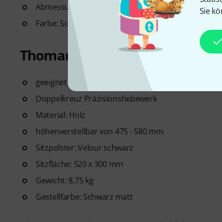
Abmessungen (B x H x T): 135 x 66 x 33 cm
Sie kö
Farbe: Schwarz
Thomann KB-47BM Klavierban
geeignet für Kinder und Erwachsene
Doppelkreuz Präzisionshebewerk
Material: Holz
höhenverstellbar von 475 - 580 mm
Sitzpolster: Velour schwarz
Sitzfläche: 520 x 300 mm
Gewicht: 8,75 kg
Gestellfarbe: Schwarz matt