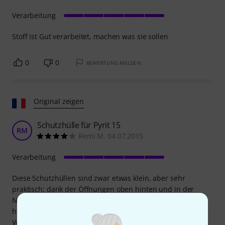
Verarbeitung
Stoff ist Gut verarbeitet, machen was sie sollen
0
0
BEWERTUNG MELDEN
Original zeigen
Schutzhülle für Pyrit 15
RM
Remi M. 04.07.2015
Verarbeitung
Diese Schutzhüllen sind zwar etwas klein, aber sehr
praktisch; dank der Öffnungen oben hinten und in der
Nähe der beiden seitlichen Griffe sind sie einfach sehr
handlich. Einzig das weiße Thomann-Logo auf der
Vorderseite fehlt.