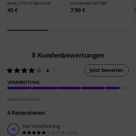
Bose
L1 Pro16 Slip Cover
the sssnake
SM10BK
C
45 €
7,90 €
8
Kundenbewertungen
Jetzt bewerten
4
/ 5
VERARBEITUNG
Bewertungsrichtlinien
4
Rezensionen
top Verarbeitung
N
N.B 11.01.2025