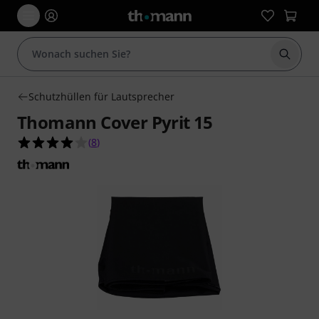
Suche 
Schutzhüllen für Lautsprecher
Thomann Cover Pyrit 15
4.0 von 5 Sternen aus 8 Kundenbewertungen
(
8
)