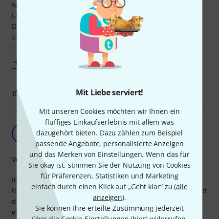
sehr gut vearbeitet und liegen auch relativ eng an den
Lautsprechern an. Einziger Haken ist die fehlende
Dämmung da sie eher wie eine Art Regenmantel aktuell
sind, die vor Feuchte und kleineren Kratzern schützen (im
Regelfall dürfte das reichen da der
Mehr anzeigen
Mit Liebe serviert!
0
0
BEWERTUNG MELDEN
Mit unseren Cookies möchten wir Ihnen ein
fluffiges Einkaufserlebnis mit allem was
Es passt aber....
dazugehört bieten. Dazu zählen zum Beispiel
J
Julian417 17.07.2017
passende Angebote, personalisierte Anzeigen
und das Merken von Einstellungen. Wenn das für
Verarbeitung
Sie okay ist, stimmen Sie der Nutzung von Cookies
für Präferenzen, Statistiken und Marketing
Ich habe das Cover für meine Achat 212 L-M gekauft da es
einfach durch einen Klick auf „Geht klar“ zu (
alle
für dies leider noch immer keine gibt aber Sie baugleich mit
anzeigen
).
der Achat 118 ist. Kleine Mango ist die griffe sind nicht
Sie können Ihre erteilte Zustimmung jederzeit
exakt auf der gleichen Stelle somit ist es schwierig aber
über die Cookie-Einstellungen (
hier
) widerrufen.