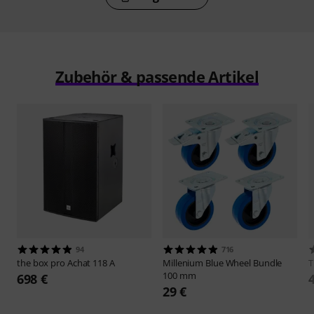
Zubehör & passende Artikel
94
716
the box pro
Achat 118 A
Millenium
Blue Wheel Bundle
100 mm
698 €
29 €