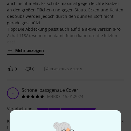
auch nicht mehr. Es schütz maximal gegen leichte Kratzer
an den großen Flächen und gegen Staub. Ecken und Kanten
des Subs werden jedoch durch den dünnen Stoff nicht
gerade geschützt.
Tipp: Die Abdeckung passt auch auf die aktive Version (Pro
Achat 118A), wenn man damit leben kann das die letzten
drei
Mehr anzeigen
0
0
BEWERTUNG MELDEN
Schöne, passgenaue Cover
-
-M4RIO- 15.01.2024
Verarbeitung
Klares Must have für alle die eine schöne Lautsprecheroptik
für eine Weile haben möchten. Sie sind für diesen Preis