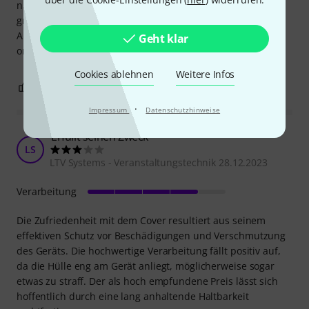
nicht unmöglich den Lautsprecher durch die Hülle zu
greifen.
Aber die Hülle ist wie man es von Thomann kennt
Geht klar
ordentlich Verarbeitet und robust !
Cookies ablehnen
Weitere Infos
0
0
BEWERTUNG MELDEN
·
Impressum
Datenschutzhinweise
Erfüllt seinen Zweck
LS
LTV Systems - Veranstaltungstechnik 28.12.2023
Verarbeitung
Die Zufriedenheit mit dem Cover resultiert aus seinem
effektiven Schutz vor Beschädigungen und Verschmutzung
des Geräts. Die hochwertige Verarbeitung fällt positiv auf,
da die Hülle eng am Gerät anliegt, möglicherweise sogar
etwas zu straff. Der als hoch empfundene Preis lässt sich
hoffentlich durch eine lang anhaltende Haltbarkeit