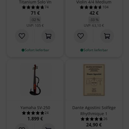
Titanium Solo Vn
Violin 4/4 Medium
74
104
4.7 von 5 Sternen aus 74 Kundenbewertungen
4.7 von 5 Sterne
71 €
42 €
-32 %
-33 %
UVP: 105 €
UVP: 63,10 €
Sofort lieferbar
Sofort lieferbar
Yamaha SV-250
Dante Agostini Solfège
24
Rhythmique 1
4.9 von 5 Sternen aus 24 Kundenbewertungen
1.899 €
26
4.8 von 5 Sterne
24,90 €