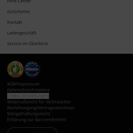
Hilfe-Center
Gutscheine
Kontakt
Ladengeschäft
Service im Überblick
AGB
/
Impressum
Datenschutzhinweise
Cookie-Einstellungen
Widerrufsrecht für Verbraucher
Bestellvorgang/Vertragsabschluss
Mängelhaftungsrecht
Erklärung zur Barrierefreiheit