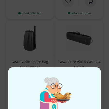
Sofort lieferbar
Sofort lieferbar
Gewa Violin Space Bag
Gewa Pure Violin Case 2.4
Titanium 1/2
GY 4/4
4
32
4.8 von 5 Sternen aus 4 Kundenbewertungen
4.5 von 5 Sterne
179 €
249 €
-24 %
UVP: 234 €
Sofort lieferbar
Sofort lieferbar