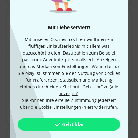
Mit Liebe serviert!
Mit unseren Cookies möchten wir Ihnen ein
fluffiges Einkaufserlebnis mit allem was
dazugehört bieten. Dazu zählen zum Beispiel
Gewa Idea 1.8 Violin Case
passende Angebote, personalisierte Anzeigen
Gewa Bio Violincase 4/4 GY
Black
MP/SH
und das Merken von Einstellungen. Wenn das für
13
96
Sie okay ist, stimmen Sie der Nutzung von Cookies
4.8 von 5 Sternen aus 13 Kundenbewertungen
4.3 von 5 Sterne
1.020 €
139 €
für Präferenzen, Statistiken und Marketing
-26 %
-25 %
einfach durch einen Klick auf „Geht klar“ zu (
alle
UVP: 1.379 €
UVP: 185 €
anzeigen
).
Sie können Ihre erteilte Zustimmung jederzeit
über die Cookie-Einstellungen (
hier
) widerrufen.
Sofort lieferbar
Sofort lieferbar
Geht klar