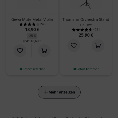
Gewa Mute Metal Violin
Thomann Orchestra Stand
248
Deluxe
4.3 von 5 Sternen aus 248 Kundenbewertungen
13,90 €
4021
4.6 von 5 Sterne
25,90 €
-25 %
UVP: 18,60 €
Sofort lieferbar
Sofort lieferbar
Mehr anzeigen