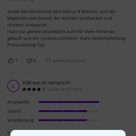
Spiele das Mundstück jetzt seit ca. 8 Wochen, und bin
begeistert vom Sound, der leichten Spielbarkeit und
direkten Ansprache.
Habe das gleiche Mundstück auch für mein Tenorsax
gekauft und bin rundum zufrieden. Klare Kaufempfehlung.
Preis-Leistung Top.
1
0
BEWERTUNG MELDEN
Hält was es verspricht
L
Loatie 06.07.2026
Ansprache
Sound
Verarbeitung
Ist sowohl für Jazz als auch für Partymusik gut nutzbar. Die