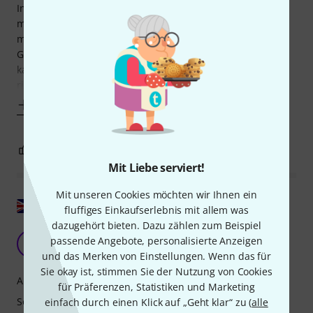
Intonation war anfangs gewöhnungsbedürftig und ich
musste sich erst damit eingrooven. Inzwischen ist es aber
mein tägliches Mundstück sowohl zum Üben als auch für
Gigs. Das Schöne ist, dass es variable einsetzbar ist. Man
kann ihm sowohl die soften Jazztöne entlocken als auch
richtig "draufhauen" beim
Mehr anzeigen
0
0
BEWERTUNG MELDEN
Mit Liebe serviert!
Mit unseren Cookies möchten wir Ihnen ein
Original zeigen
fluffiges Einkaufserlebnis mit allem was
dazugehört bieten. Dazu zählen zum Beispiel
Unglaublich
passende Angebote, personalisierte Anzeigen
M
Myrogiannis 25.01.2025
und das Merken von Einstellungen. Wenn das für
Sie okay ist, stimmen Sie der Nutzung von Cookies
Ansprache
für Präferenzen, Statistiken und Marketing
Sound
einfach durch einen Klick auf „Geht klar“ zu (
alle