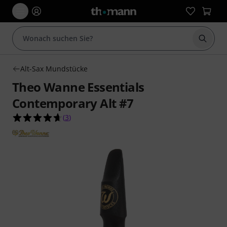
Suche 
Alt-Sax Mundstücke
Theo Wanne Essentials
Contemporary Alt #7
4.7 von 5 Sternen aus 3 Kundenbewertungen
(
3
)