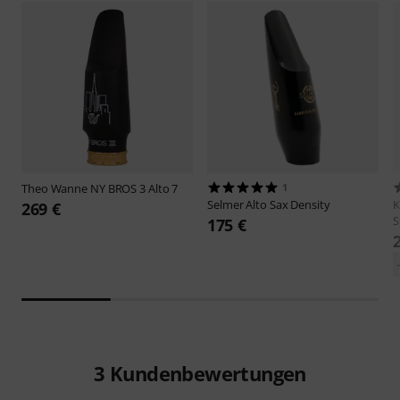
Theo Wanne
NY BROS 3 Alto 7
1
Selmer
Alto Sax Density
269 €
S
175 €
3
Kundenbewertungen