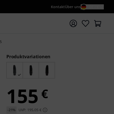
Kontakt
Über uns
DE / €
e mit Suchwort {searchTerm} starten
5
Produktvariationen
155
€
-21%
UVP: 195,05 €