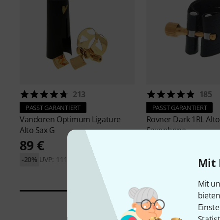
213
185
PASST GARANTIERT
PASST GARANTIERT
Vandoren
Optimum Ligature
Rovner
Dark 1RL Alto
Alto Sax G
Saxophone
89 €
33 €
-20%
UVP: 111,15 €
-33%
UVP: 49,40 €
Mit 
Mit un
biete
Einste
Statis