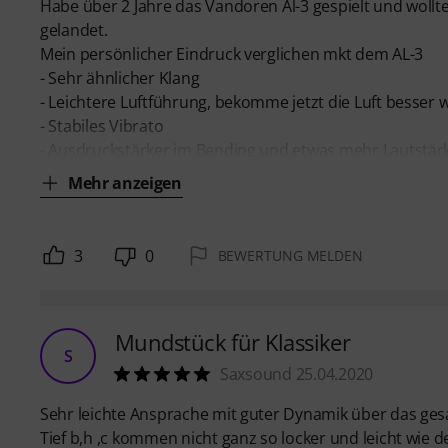
Habe über 2 Jahre das Vandoren Al-3 gespielt und wollt
gelandet.
Mein persönlicher Eindruck verglichen mkt dem AL-3
- Sehr ähnlicher Klang
- Leichtere Luftführung, bekomme jetzt die Luft besser 
- Stabiles Vibrato
- Ausdruckstärker im Bending und etwas mehr Lautstär
Mehr anzeigen
3
0
BEWERTUNG MELDEN
Mundstück für Klassiker
S
Saxsound 25.04.2020
Sehr leichte Ansprache mit guter Dynamik über das ges
Tief b,h ,c kommen nicht ganz so locker und leicht wie