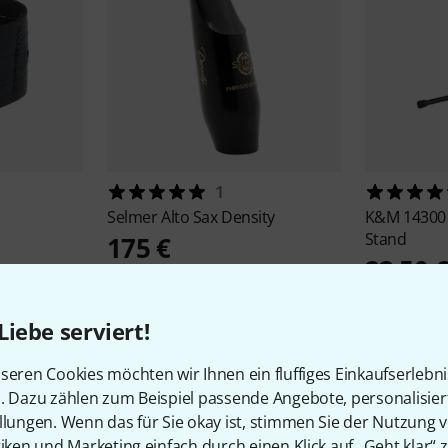
1
Selmer
Alto Sax Density
K&M
14300 
Stand
175 €
22,50 
-25%
UVP: 2
Liebe serviert!
seren Cookies möchten wir Ihnen ein fluffiges Einkaufserlebn
n. Dazu zählen zum Beispiel passende Angebote, personalisie
llungen. Wenn das für Sie okay ist, stimmen Sie der Nutzung 
tiken und Marketing einfach durch einen Klick auf „Geht klar“ z