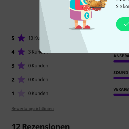
Sie kö
5
13 Kunden
4
3 Kunden
ANSPR
3
0 Kunden
SOUND
2
0 Kunden
VERARB
1
0 Kunden
Bewertungsrichtlinien
12
Rezensionen