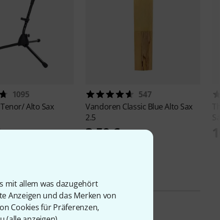
1095
547
Tenor/ Alto Sax
Vandoren
Classic Blue Alto Sax
T
2.5
S
€
3,50 €
1
9,90 €
-25%
UVP: 4,69 €
is mit allem was dazugehört
rte Anzeigen und das Merken von
von Cookies für Präferenzen,
u (
alle anzeigen
).