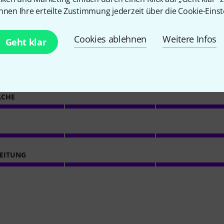
nnen Ihre erteilte Zustimmung jederzeit über die Cookie-Einst
16
Kundenbewertungen
Cookies ablehnen
Weitere Infos
Geht klar
4.8
/ 5
ACHE
EITUNG