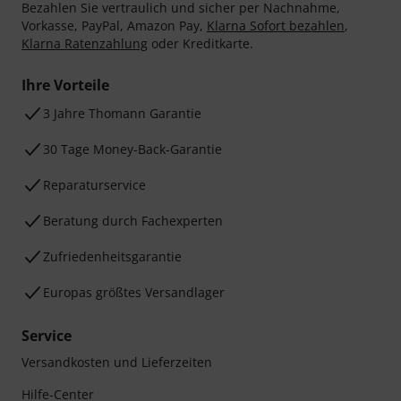
E-Mail-Adresse
*
Jetzt anmelden
Mit Klick auf „Jetzt anmelden“ stimmen Sie dem Erhalt von E-Mail-
Werbung und einer Messung des E-Mail-Nutzungsverhaltens zu. Die
Abmeldung ist jederzeit möglich. Weitere Informationen finden Sie in
unseren
Datenschutzhinweisen
.
* Pflichtfeld
Sicher einkaufen & bezahlen
Bezahlen Sie vertraulich und sicher per Nachnahme,
Vorkasse, PayPal, Amazon Pay,
Klarna Sofort bezahlen
,