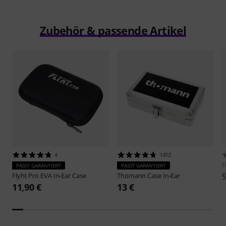
49%
15%
KAUFTEN
KAUFTEN
the t.bone EP 2
GENAU DIESES PRODUKT
9,90 €
9,90 €
Vergleichen