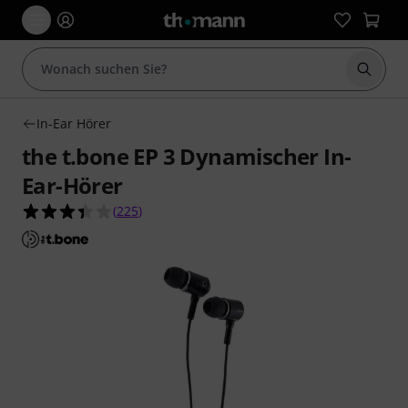
Suche 
In-Ear Hörer
the t.bone EP 3 Dynamischer In-
Ear-Hörer
3.4 von 5 Sternen aus 225 Kundenbewertungen
(
225
)