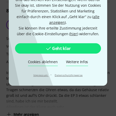
Sie okay ist, stimmen Sie der Nutzung von Cookies
Das Produkt bietet ein gutes Preis-Leistungs-Verhältnis.
für Präferenzen, Statistiken und Marketing
einfach durch einen Klick auf „Geht klar“ zu (
alle
Es ist komfortabel und bietet eine gute Schalldämmung.
anzeigen
).
Sie können Ihre erteilte Zustimmung jederzeit
Es eignet sich für In-Ear-Monitoring, insbesondere für Bass und
Gesang.
über die Cookie-Einstellungen (
hier
) widerrufen.
Was Sie außerdem wissen sollten:
Geht klar
Die Klangqualität wird oft als mangelhaft in Bass, Höhen und
allgemeiner Klarheit beschrieben.
Cookies ablehnen
Weitere Infos
Das Kabel und die allgemeine Verarbeitungsqualität sind nicht
sehr langlebig; es gibt zahlreiche Berichte über Defekte bereits
·
nach kurzer Nutzungsdauer.
Impressum
Datenschutzhinweise
Ist diese Zusammenfassung hilfreich?
Markieren Sie diese Zusammenfassung
Markieren Sie diese Zusammen
85
Rezensionen