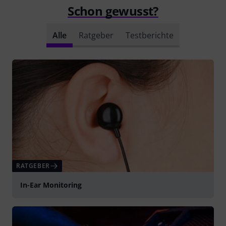
haptischen Anmutung her sind die EP 3 ihrer Preisklasse
weit voraus. Das Gehäuse macht einen sehr soliden
Eindruck und trägt sich angenehm. Der Sound ist voll und
schön bassig.
Leider trat nach kurzer Zeit ein Kabelbruch am
Klinkenstecker auf, worauf hin Thomann mir anstandslos
und unbesehen ein neues Paar
Mehr anzeigen
2
0
BEWERTUNG MELDEN
Alle Bewertungen lesen
Schon gewusst?