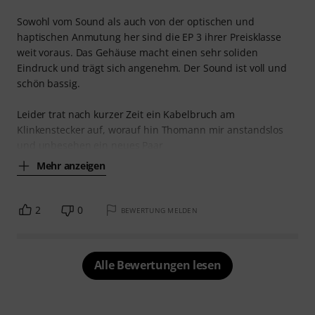
mit InEar (die Gitarre per Kemper, das Schlagzeug ist ein
akustisches Set.
Die Kopfhörer bieten mir einen Klang, mit dem ich gut
proben kann,
Mehr anzeigen
1
0
BEWERTUNG MELDEN
Gut, günstig, fragil.
D
Dirk540 26.08.2010
Sound
Verarbeitung
Tragekomfort
Außengeräuschisolierung
Sowohl vom Sound als auch von der optischen und