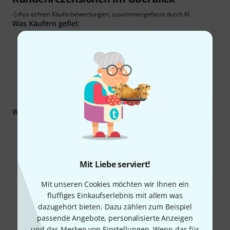
225
Kundenbewertungen
Jetzt bewerten
3.4
/ 5
AUSSENGERÄUSCHISOLIERUNG
SOUND
TRAGEKOMFORT
VERARBEITUNG
Mit Liebe serviert!
Bewertungsrichtlinien
Mit unseren Cookies möchten wir Ihnen ein
fluffiges Einkaufserlebnis mit allem was
Kundenrezensionen im Überblick
dazugehört bieten. Dazu zählen zum Beispiel
passende Angebote, personalisierte Anzeigen
Aus echten Käuferbewertungen, zusammengefasst durch KI
Was Käufern gefiel:
und das Merken von Einstellungen. Wenn das für