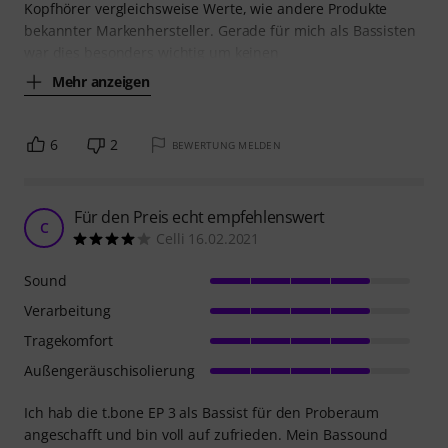
4
0
BEWERTUNG MELDEN
Günstiger In-Ear Monitoring Kopfhörer mit
leichten Schwächen
R
RocknRoll_Rosenkohl 15.11.2009
Sound
Verarbeitung
Tragekomfort
Außengeräuschisolierung
Der T.bone EP 3 In Ear Kopfhörer stammt von der
Hausmarke t. und ist daher ein günstiges Zubehör für den
kleinen Geldbeutel und trotzdem anspruchsvollen Nutzer.
Angefangen beim Frequenzbereich bietet der t.bone
Kopfhörer vergleichsweise Werte, wie andere Produkte
bekannter Markenhersteller. Gerade für mich als Bassisten