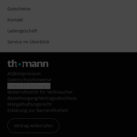
Klarna Ratenzahlung
oder Kreditkarte.
Ihre Vorteile
3 Jahre Thomann Garantie
30 Tage Money-Back-Garantie
Reparaturservice
Beratung durch Fachexperten
Zufriedenheitsgarantie
Europas größtes Versandlager
Service
Versandkosten und Lieferzeiten
Hilfe-Center
Gutscheine