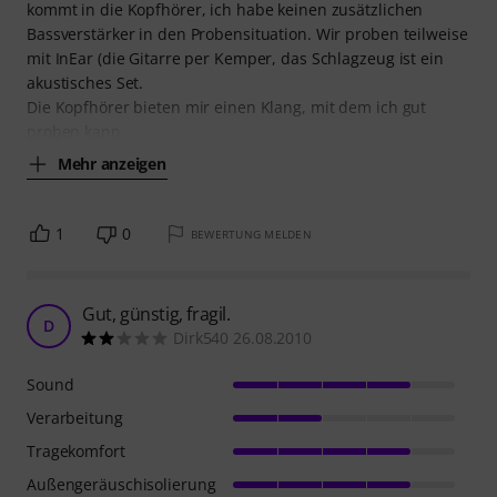
war dies besonders wichtig um keinen
Mehr anzeigen
6
2
BEWERTUNG MELDEN
Für den Preis echt empfehlenswert
C
Celli 16.02.2021
Sound
Verarbeitung
Tragekomfort
Außengeräuschisolierung
Ich hab die t.bone EP 3 als Bassist für den Proberaum
angeschafft und bin voll auf zufrieden. Mein Bassound
kommt in die Kopfhörer, ich habe keinen zusätzlichen
Bassverstärker in den Probensituation. Wir proben teilweise