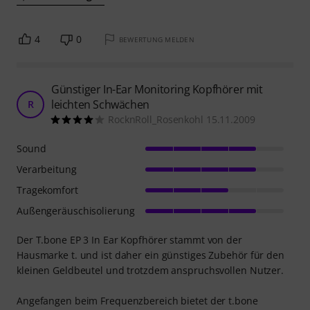
Furchtbarer Klang!
FB
Frank B. 16.10.2017
Sound
Verarbeitung
Tragekomfort
Außengeräuschisolierung
Ich habe mir den EP 3 bestellt, um gelegentlich ein bisschen
Musik mit dem Handy zu hören. Ich habe bereits den EP 2
und bin damit grundsätzlich zufrieden, nur bei längerem
Tragen schmerzen die Ohren etwas, da das Gehäuse relativ
groß ist und auf?s Ohr drückt. Da die EP 3 etwas schlanker
sind, habe ich sie mir bestellt.
Allerdings ist der Klang auch sehr
Mehr anzeigen