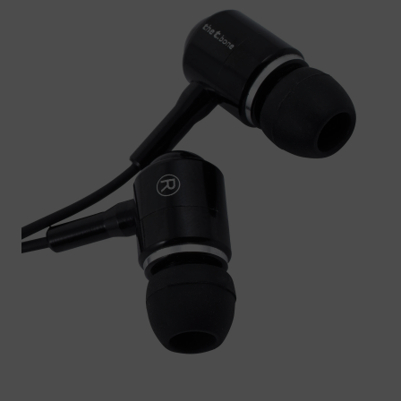
Über the t.bone
Seit 1994 gehört the t.bone zum Portfolio der Eigenmarken
des Musikhaus Thomann. Artikel wie Kopfhörer,
Drahtlossysteme, InEar-Ausstattung sowie diverse
Mikrofone und passendes Zubehör werden unter dem
Markennamen angeboten. Die Produkte werden
ausschließlich von namhaften Herstellern gefertigt, die
auch für viele bekannte Marken produzieren. Klarer Vorteil:
Markenqualität zum günstigen Preis. Und Qualität spricht
sich rum: Jeder siebte Thomann-Kunde hat schon
mindestens ein Produkt von the t.bone gekauft.