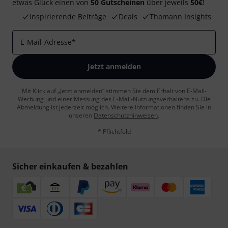
Teilen
Hilfe & Feedback
Zuletzt angesehene Produkte
Thomann Newsletter
Abonniere den Thomann Newsletter und gewinne mit
etwas Glück einen von
50 Gutscheinen
über jeweils
50€
!
Inspirierende Beiträge
Deals
Thomann Insights