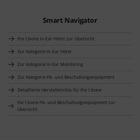
539
649
the t.bone
EP 2
the t.bone
EP 4
B
C
9,90 €
59 €
Vergleichen
Vergleichen