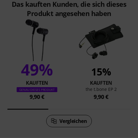
In-Ear-Monitoring sorgt für direkten Schall am Ohr – das hat
bei Live-Anwendungen sowohl Vorteile als auch Nachteile.
Zwar kann mit ihnen die Lautstärke auf der Bühne deutlich
gesenkt werden – was sich positiv auf die Live-Mischung
auswirken kann –, allerdings hören Musiker ihre akustische
Umgebung kaum. Somit können hiermit
Publikumsansprachen und Applaus nur indirekt
wahrgenommen werden. Abhilfe können hier zusätzlich
erhältliche Raummikrofone mit Richtwirkung auf der Bühne
schaffen, die die Bühnenatmosphäre für die Musiker auf
die In-Ears übertragen. Für einen Schlagzeuger kann ein
optional erhältlicher Subsonic-Shaker unter dem Hocker
installiert werden, um so das körperliche Schallempfinden
über das Weiterleiten von Vibrationen zu verstärken.
Das kauften Kunden, die sich dieses
Produkt angesehen haben