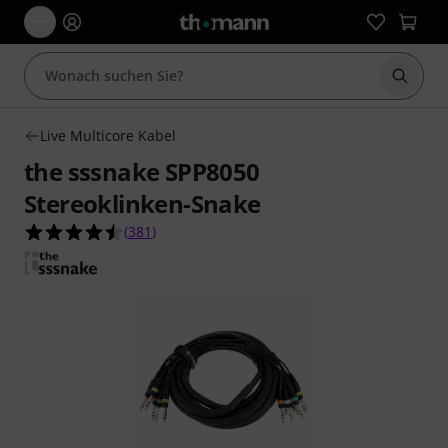
Suche 
Live Multicore Kabel
the sssnake SPP8050
Stereoklinken-Snake
4.5 von 5 Sternen aus 381 Kundenbewertungen
(
381
)