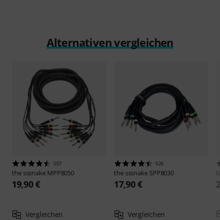
Alternativen vergleichen
357
526
the sssnake
MPP8050
the sssnake
SPP8030
t
19,90 €
17,90 €
Vergleichen
Vergleichen