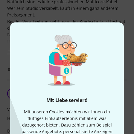
Natürlich sind es keine professionellen Multicore-Kabel.
Wer sein Studio verkabelt, kauft in einem ganz anderem
Preissegment.
Bei der Verarbeitung sieht man, der Knickschutz ist fest mit
dem Kabel verbunden. hatte auch mal am Kabel
Farbunterschiede.
Habe sie nach dem Kauf
Mehr anzeigen
0
0
BEWERTUNG MELDEN
Gutes Multicore
B
Bouncemaster 04.11.2009
Mit Liebe serviert!
Verarbeitung
Mit unseren Cookies möchten wir Ihnen ein
fluffiges Einkaufserlebnis mit allem was
Handling
dazugehört bieten. Dazu zählen zum Beispiel
Die SSSnake Multicore's sind nach wie vor unschlagbar
passende Angebote, personalisierte Anzeigen