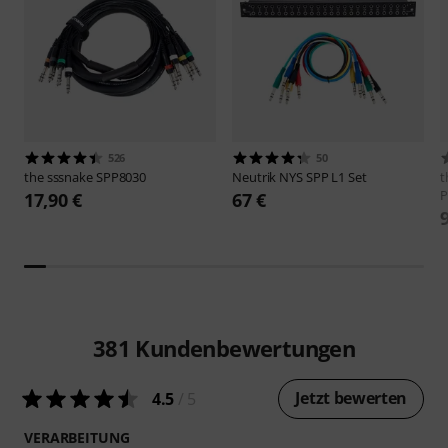
526
50
the sssnake
SPP8030
Neutrik
NYS SPP L1 Set
t
P
17,90 €
67 €
381
Kundenbewertungen
Jetzt bewerten
4.5
/ 5
VERARBEITUNG