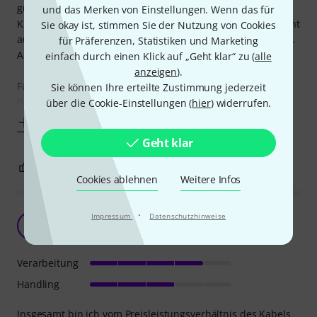
günstig. Sehr gut verarbeitet, halten bei mir jahrelang.
und das Merken von Einstellungen. Wenn das für
Kleiner Wehmutstropfen wäre höchstens dass man sie nicht
Sie okay ist, stimmen Sie der Nutzung von Cookies
aufschrauben kann, d.h. ist ein Kanal mal kaputt war's das.
für Präferenzen, Statistiken und Marketing
Aber solche Kabel kosten i.d.Regel ein vielfaches.
einfach durch einen Klick auf „Geht klar“ zu (
alle
anzeigen
).
Farbkennung ist auch OK, Weiß/Grau in Schummerstudios
Sie können Ihre erteilte Zustimmung jederzeit
bisschen
über die Cookie-Einstellungen (
hier
) widerrufen.
Mehr anzeigen
Geht klar
2
0
BEWERTUNG MELDEN
Cookies ablehnen
Weitere Infos
·
Erfüllt seinen Zweck.
Impressum
Datenschutzhinweise
W
Wolfgang285 15.11.2009
Verarbeitung
Handling
Insgesamt bin ich vom Preisleistungsverhältnis des Kabels