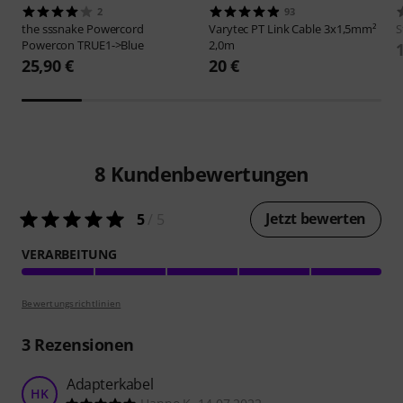
2
93
the sssnake
Powercord
Varytec
PT Link Cable 3x1,5mm²
S
Powercon TRUE1->Blue
2,0m
25,90 €
20 €
8
Kundenbewertungen
Jetzt bewerten
5
/ 5
VERARBEITUNG
Bewertungsrichtlinien
3
Rezensionen
Adapterkabel
HK