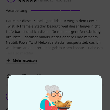
Hanno K. 14.07.2022
Verarbeitung
Hatte mir dieses Kabel eigentlich nur wegen dem Power
Twist TR1 female Stecker besorgt, weil dieser länger nicht
Lieferbar ist und ich diesen für meine eigene Verkabelung
brauchte... darüber hinaus ist das andere Ende mit dem
Neutrik PowerTwist Netzkabelstecker ausgestattet, das ich
wiederum an anderer Stelle gebrauchen konnte... Habe das
Teil also mächtig
Mehr anzeigen
0
0
BEWERTUNG MELDEN
Ssnake mit gutem preis/Leistungsverhältnis
AU
Andreas UNIT 28.05.2026
Verarbeitung