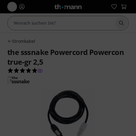
Suche 
Stromkabel
the sssnake Powercord Powercon
true-gr 2,5
5.0 von 5 Sternen aus 8 Kundenbewertungen
(
8
)