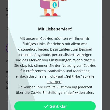
Man bekommt das wofür man zahlt.
Preis stimmt!
0
0
BEWERTUNG MELDEN
Mit Liebe serviert!
Mit unseren Cookies möchten wir Ihnen ein
fluffiges Einkaufserlebnis mit allem was
gut aber
V
dazugehört bieten. Dazu zählen zum Beispiel
vauban 31.03.2023
passende Angebote, personalisierte Anzeigen
und das Merken von Einstellungen. Wenn das für
Verarbeitung
Sie okay ist, stimmen Sie der Nutzung von Cookies
für Präferenzen, Statistiken und Marketing
einziger Nachteil: es gibt jetzt einen powercon mit
einfach durch einen Klick auf „Geht klar“ zu (
alle
schwarzem Innenleben. der kann dann auch unter last
anzeigen
).
gezogen werden und macht den true1 damit auch fast
Sie können Ihre erteilte Zustimmung jederzeit
überflüssig
über die Cookie-Einstellungen (
hier
) widerrufen.
0
1
BEWERTUNG MELDEN
Geht klar