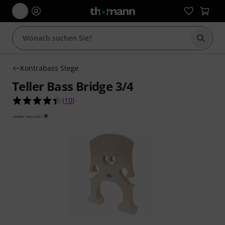
Suche 
Kontrabass Stege
Teller Bass Bridge 3/4
4.4 von 5 Sternen aus 10 Kundenbewertungen
(
10
)