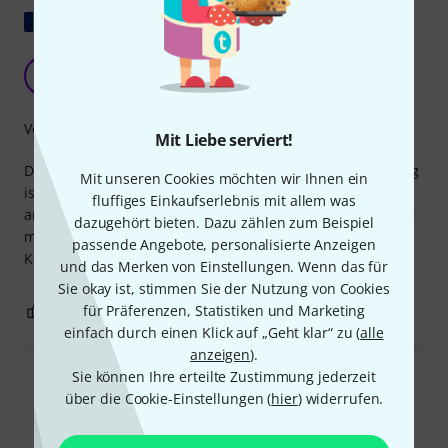
Original zeigen
Teller 3/4 Staffelei
A
Anonym 22.09.2016
Verarbeitung
Mit Liebe serviert!
Der Steg ist bereits recht fein gearbeitet. Die Holzmaserung
Mit unseren Cookies möchten wir Ihnen ein
ist durchschnittlich. Der Radstand ist im Vergleich zu
fluffiges Einkaufserlebnis mit allem was
anderen Marken wie Despiau und Aubert um 5 mm kürzer;
dazugehört bieten. Dazu zählen zum Beispiel
meiner Meinung nach ein spürbarer Vorteil bei einem 3/4-
passende Angebote, personalisierte Anzeigen
Kontrabass.
und das Merken von Einstellungen. Wenn das für
Sie okay ist, stimmen Sie der Nutzung von Cookies
für Präferenzen, Statistiken und Marketing
0
0
BEWERTUNG MELDEN
einfach durch einen Klick auf „Geht klar“ zu (
alle
anzeigen
).
Sie können Ihre erteilte Zustimmung jederzeit
Alle Bewertungen lesen
über die Cookie-Einstellungen (
hier
) widerrufen.