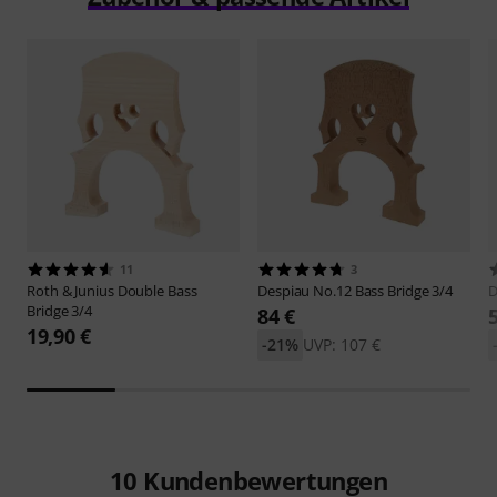
11
3
Roth & Junius
Double Bass
Despiau
No.12 Bass Bridge 3/4
D
Bridge 3/4
84 €
19,90 €
-21%
UVP: 107 €
10
Kundenbewertungen