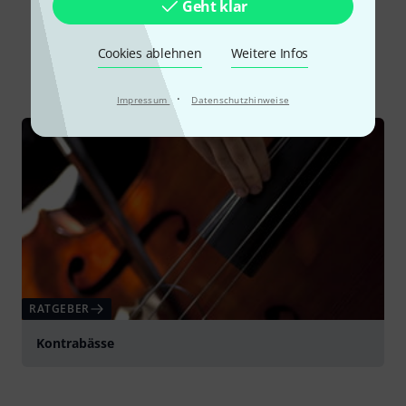
Geht klar
Schon gewusst?
Cookies ablehnen
Weitere Infos
Alle
Ratgeber
·
Impressum
Datenschutzhinweise
RATGEBER
Kontrabässe