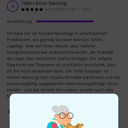
Tellers feiner Basssteg
A
Anthony7655 06.11.2014
Verarbeitung
Ich habe mir vor Kurzem Bassstege in verschiedenen
Preisklassen, von günstig bis teuer (wie den Teller),
zugelegt. Viele von Ihnen wissen, dass manche
Designelemente zwar ansprechend wirken, die Stabilität
des Stegs aber tatsächlich beeinträchtigen. Der billigste
Steg (nicht von Thomann) ist so schlecht verarbeitet, dass
ich ihn nicht verwenden kann. Der Teller hingegen ist
meiner Meinung nach strukturell solide konstruiert und aus
einem sorgfältig ausgewählten Ahornblock gefertigt. Hinzu
kommt – und das verleiht ihm meiner Ansicht nach volle
fünf Sterne – die wunderschöne Verarbeitung.
1
0
BEWERTUNG MELDEN