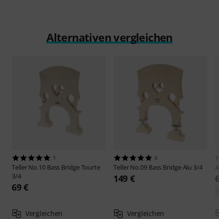
Alternativen vergleichen
1
5
T
Teller
No.10 Bass Bridge Tourte
Teller
No.09 Bass Bridge Alu 3/4
4
3/4
149 €
69 €
Vergleichen
Vergleichen