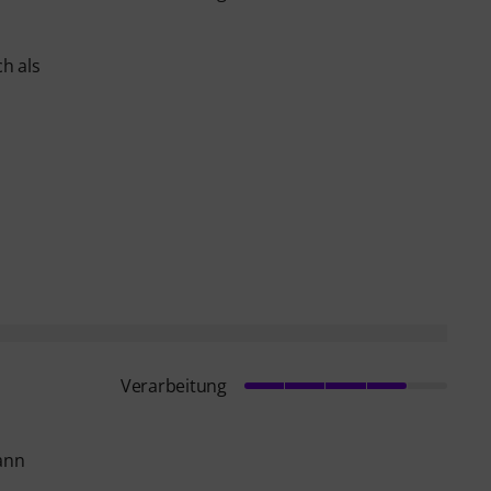
h als
Verarbeitung
kann