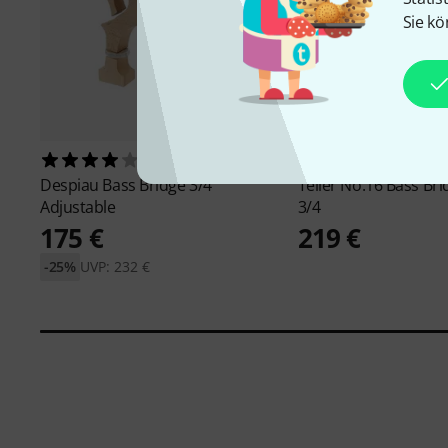
Sie kö
17
4
Despiau
Bass Bridge 3/4
Teller
No.16 Bass Bri
Adjustable
3/4
175 €
219 €
-25%
UVP: 232 €