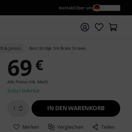
Kontakt
Über uns
DE / €
e mit Suchwort {searchTerm} starten
th & Junius
Bass Bridge 3/4 Brass Screws
69
€
Alle Preise inkl. MwSt.
Sofort lieferbar
IN DEN WARENKORB
1
Merken
Vergleichen
Teilen