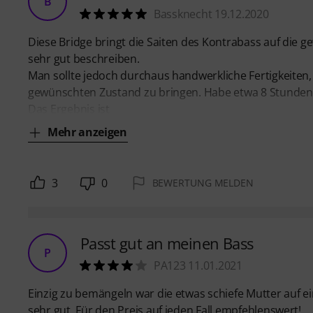
B
Bassknecht 19.12.2020
Diese Bridge bringt die Saiten des Kontrabass auf die g
sehr gut beschreiben.
Man sollte jedoch durchaus handwerkliche Fertigkeiten,
gewünschten Zustand zu bringen. Habe etwa 8 Stunden ge
Das Ergebnis ist
Mehr anzeigen
3
0
BEWERTUNG MELDEN
Passt gut an meinen Bass
P
PA123 11.01.2021
Einzig zu bemängeln war die etwas schiefe Mutter auf ein
sehr gut. Für den Preis auf jeden Fall empfehlenswert!