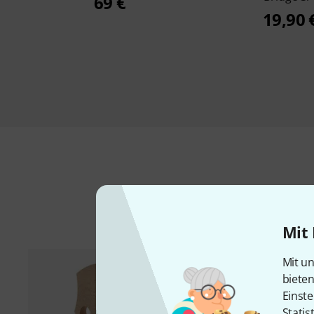
69 €
19,90 
Mit 
Mit un
biete
Einste
Statis