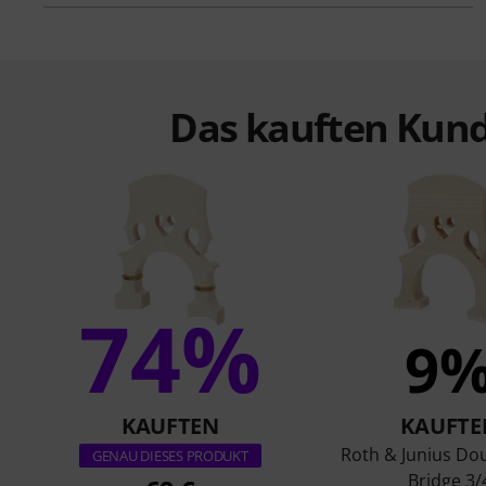
Das kauften Kund
74%
9
KAUFTEN
KAUFTE
Roth & Junius Do
GENAU DIESES PRODUKT
Bridge 3/