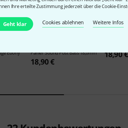
nnen Ihre erteilte Zustimmung jederzeit über die Cookie-Einst
Cookies ablehnen
Weitere Infos
Geht klar
Pahler
Soun
1
18,90 
dge Ebony
Pahler
Sound Post Bass 18,0mm
18,90 €