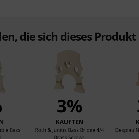
en, die sich dieses Produk
%
3%
N
KAUFTEN
uble Bass
Roth & Junius Bass Bridge 4/4
Despiau N
4
Brass Screws