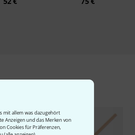
52 €
75 €
l
is mit allem was dazugehört
rte Anzeigen und das Merken von
von Cookies für Präferenzen,
u (
alle anzeigen
).