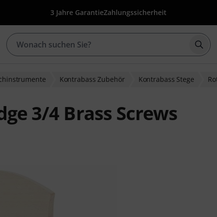
3 Jahre Garantie
Zahlungssicherheit
Such
ichinstrumente
Kontrabass Zubehör
Kontrabass Stege
Ro
dge 3/4 Brass Screws
ewertungen