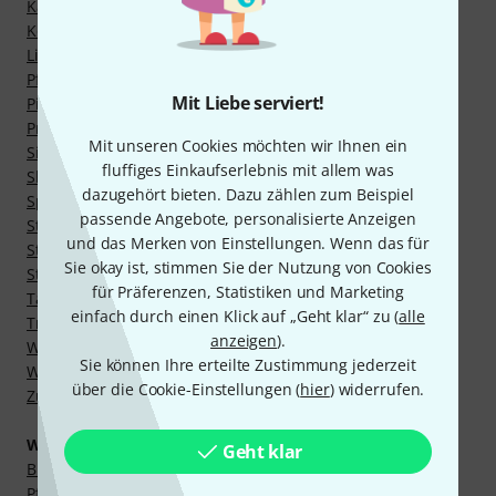
Kapodaster für E- und Akustik-Gitarre
Konzertgitarren
Linkshänder Akustikgitarren
Pflegemittel
Mit Liebe serviert!
Pickups und Tonabnehmer
Premium Westerngitarren
Mit unseren Cookies möchten wir Ihnen ein
Signature Westerngitarren
fluffiges Einkaufserlebnis mit allem was
Slider aus Keramik
dazugehört bieten. Dazu zählen zum Beispiel
Spielhilfen
passende Angebote, personalisierte Anzeigen
Standard Plektren
und das Merken von Einstellungen. Wenn das für
Stimmgeräte
Sie okay ist, stimmen Sie der Nutzung von Cookies
Ständer für Gitarren und Bässe
für Präferenzen, Statistiken und Marketing
Taschen, Koffer & Cases
einfach durch einen Klick auf „Geht klar“ zu (
alle
Travelgitarren
anzeigen
).
Werkzeug
Sie können Ihre erteilte Zustimmung jederzeit
Westerngitarren 12-saitig
über die Cookie-Einstellungen (
hier
) widerrufen.
Zubehör für Akustikgitarren
Weitere Kategorien
Geht klar
Bluetooth Lautsprecher
Pflege und Reinigungsmittel