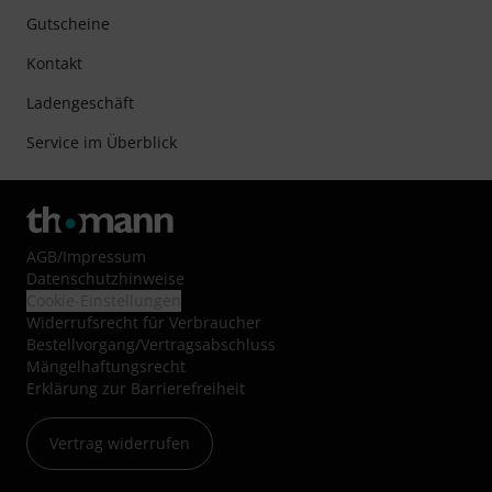
Gutscheine
Kontakt
Ladengeschäft
Service im Überblick
AGB
/
Impressum
Datenschutzhinweise
Cookie-Einstellungen
Widerrufsrecht für Verbraucher
Bestellvorgang/Vertragsabschluss
Mängelhaftungsrecht
Erklärung zur Barrierefreiheit
Vertrag widerrufen