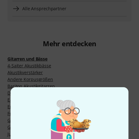
Alle Ansprechpartner
Mehr entdecken
Gitarren und Bässe
4-Saiter Akustikbässe
Akustikverstärker
Andere Korpusgrößen
Bariton Akustikgitarren
Dreadnought Gitarren
E-Gitarren
Ersatzteile für Instrumente
Folk und kleinere Korpusgrößen
Gitarrenbefeuchter
Gitarrengurte
Jumbo Gitarren