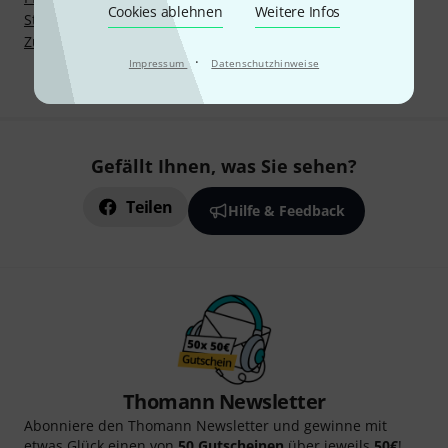
Cookies ablehnen
Weitere Infos
Stehhilfen
Zubehör und Kopfhörer
·
Impressum
Datenschutzhinweise
Gefällt Ihnen, was Sie sehen?
Teilen
Hilfe & Feedback
Thomann Newsletter
Abonniere den Thomann Newsletter und gewinne mit
etwas Glück einen von
50 Gutscheinen
über jeweils
50€
!