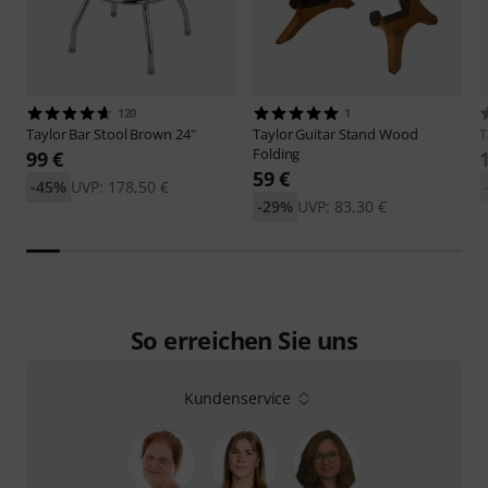
120
1
Taylor
Bar Stool Brown 24"
Taylor
Guitar Stand Wood
T
Folding
99 €
59 €
-45%
UVP: 178,50 €
-29%
UVP: 83,30 €
So erreichen Sie uns
Kundenservice