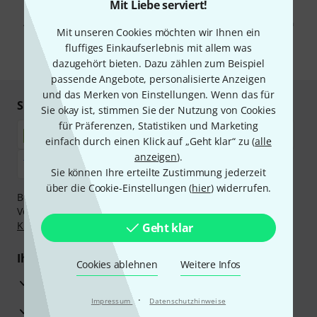
Mit Klick auf „Jetzt anmelden“ stimmen Sie dem Erhalt von E-Mail-
Mit Liebe serviert!
Werbung und einer Messung des E-Mail-Nutzungsverhaltens zu. Die
Abmeldung ist jederzeit möglich. Weitere Informationen finden Sie in
Mit unseren Cookies möchten wir Ihnen ein
unseren
Datenschutzhinweisen
.
fluffiges Einkaufserlebnis mit allem was
* Pflichtfeld
dazugehört bieten. Dazu zählen zum Beispiel
passende Angebote, personalisierte Anzeigen
und das Merken von Einstellungen. Wenn das für
Sicher einkaufen & bezahlen
Sie okay ist, stimmen Sie der Nutzung von Cookies
für Präferenzen, Statistiken und Marketing
einfach durch einen Klick auf „Geht klar“ zu (
alle
anzeigen
).
Sie können Ihre erteilte Zustimmung jederzeit
über die Cookie-Einstellungen (
hier
) widerrufen.
Bezahlen Sie vertraulich und sicher per Nachnahme,
Vorkasse, PayPal, Amazon Pay,
Klarna Sofort bezahlen
,
Klarna Ratenzahlung
oder Kreditkarte.
Geht klar
Ihre Vorteile
Cookies ablehnen
Weitere Infos
3 Jahre Thomann Garantie
·
Impressum
Datenschutzhinweise
30 Tage Money-Back-Garantie