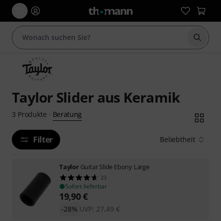
Suche 
Taylor Slider aus Keramik
Beratung
3
Produkte
·
Filter
Beliebtheit
Taylor
Guitar Slide Ebony Large
23
Sofort lieferbar
19,90
€
-28%
UVP:
27,49
€