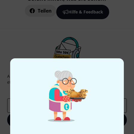
Teilen
Hilfe & Feedback
Thomann Newsletter
Abonniere den Thomann Newsletter und gewinne mit
etwas Glück einen von
50 Gutscheinen
über jeweils
50€
!
Inspirierende Beiträge
Deals
Thomann Insights
E-Mail-Adresse
*
Jetzt anmelden