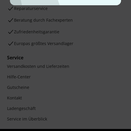
Reparaturservice
Beratung durch Fachexperten
Zufriedenheitsgarantie
Europas größtes Versandlager
Service
Versandkosten und Lieferzeiten
Hilfe-Center
Gutscheine
Kontakt
Ladengeschäft
Service im Überblick