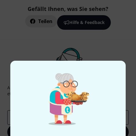
Gefällt Ihnen, was Sie sehen?
Teilen
Hilfe & Feedback
Thomann Newsletter
Abonniere den Thomann Newsletter und gewinne mit
etwas Glück einen von
50 Gutscheinen
über jeweils
50€
!
Inspirierende Beiträge
Deals
Thomann Insights
E-Mail-Adresse
*
Jetzt anmelden