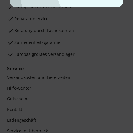
30 Tage Money-Back-Garantie
Reparaturservice
Beratung durch Fachexperten
Zufriedenheitsgarantie
Europas größtes Versandlager
Service
Versandkosten und Lieferzeiten
Hilfe-Center
Gutscheine
Kontakt
Ladengeschäft
Service im Überblick