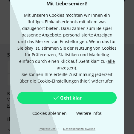
Mit Liebe serviert!
Mit Klick auf „Jetzt anmelden“ stimmen Sie dem Erhalt von E-Mail-
Mit unseren Cookies möchten wir Ihnen ein
Werbung und einer Messung des E-Mail-Nutzungsverhaltens zu. Die
Abmeldung ist jederzeit möglich. Weitere Informationen finden Sie in
fluffiges Einkaufserlebnis mit allem was
unseren
Datenschutzhinweisen
.
dazugehört bieten. Dazu zählen zum Beispiel
* Pflichtfeld
passende Angebote, personalisierte Anzeigen
und das Merken von Einstellungen. Wenn das für
Sie okay ist, stimmen Sie der Nutzung von Cookies
Sicher einkaufen & bezahlen
für Präferenzen, Statistiken und Marketing
einfach durch einen Klick auf „Geht klar“ zu (
alle
anzeigen
).
Sie können Ihre erteilte Zustimmung jederzeit
über die Cookie-Einstellungen (
hier
) widerrufen.
Bezahlen Sie vertraulich und sicher per Nachnahme,
Geht klar
Vorkasse, PayPal, Amazon Pay,
Klarna Sofort bezahlen
,
Klarna Ratenzahlung
oder Kreditkarte.
Cookies ablehnen
Weitere Infos
Ihre Vorteile
·
3 Jahre Thomann Garantie
Impressum
Datenschutzhinweise