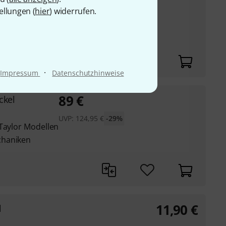
ellungen (
hier
) widerrufen.
-
·
Impressum
Datenschutzhinweise
89
€
ckel
UVP:
124,95
€
-29%
 Taylor Modellen
chaniken
11,90
€
l