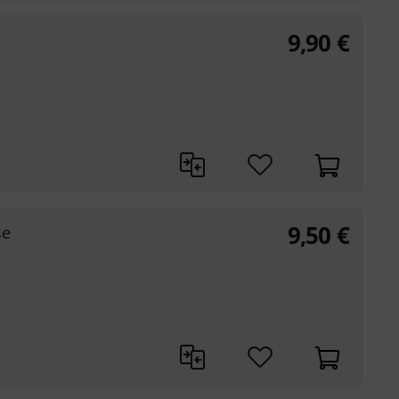
9,90
€
9,50
€
se