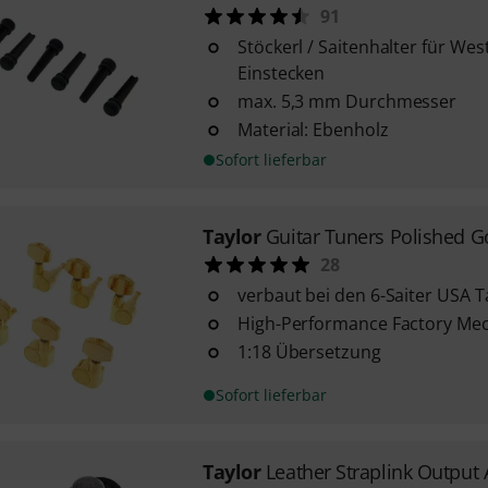
91
Stöckerl / Saitenhalter für We
Einstecken
max. 5,3 mm Durchmesser
Material: Ebenholz
Sofort lieferbar
Taylor
Guitar Tuners Polished G
28
verbaut bei den 6-Saiter USA 
High-Performance Factory Me
1:18 Übersetzung
Sofort lieferbar
Taylor
Leather Straplink Output