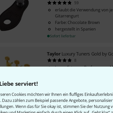
59
erlaubt die Verwendung von j
Gitarrengurt
Farbe: Chocolate Brown
hergestellt in Spanien
Sofort lieferbar
Taylor
Luxury Tuners Gold by G
8
Luxus Extreme-Performance M
1:21 Übersetzung
Finish: vergoldet
Liebe serviert!
Sofort lieferbar
seren Cookies möchten wir Ihnen ein fluffiges Einkaufserlebn
n. Dazu zählen zum Beispiel passende Angebote, personalisie
llungen. Wenn das für Sie okay ist, stimmen Sie der Nutzung 
Taylor
ES 9V Battery Cartridge
tiken und Marketing einfach durch einen Klick auf „Geht klar“ z