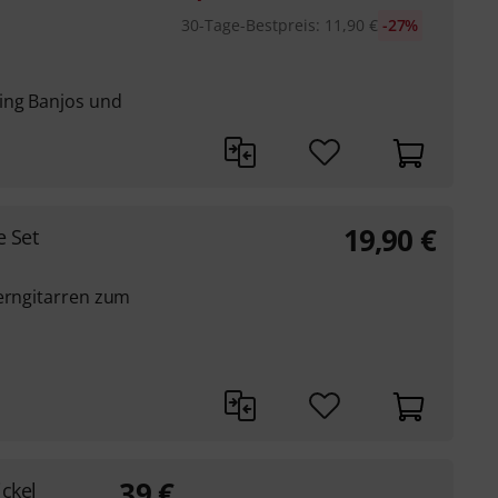
30-Tage-Bestpreis
:
11,90
€
-27%
ing Banjos und
19,90
€
e Set
terngitarren zum
39
€
ickel