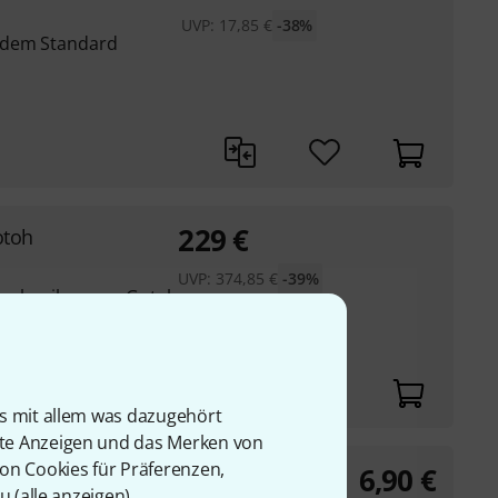
UVP:
17,85
€
-38%
edem Standard
229
€
otoh
UVP:
374,85
€
-39%
echaniken von Gotoh
is mit allem was dazugehört
rte Anzeigen und das Merken von
von Cookies für Präferenzen,
6,90
€
u (
alle anzeigen
).