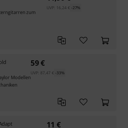
UVP:
16,24
€
-27%
sterngitarren zum
59
€
old
UVP:
87,47
€
-33%
Taylor Modellen
chaniken
11
€
 Adapt