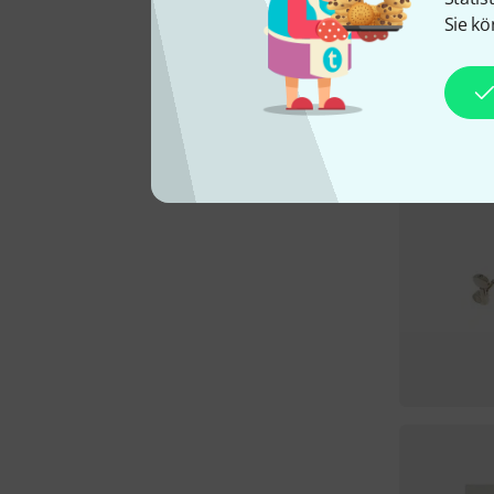
Sie kö