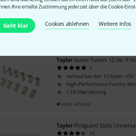
40
nnen Ihre erteilte Zustimmung jederzeit über die Cookie-Einst
für 9 V-Batterien
Original-Ersatzteil für Taylor ES
Cookies ablehnen
Weitere Infos
Geht klar
Tonabnehmersysteme
Sofort lieferbar
Taylor
Guitar Tuners 12-Str. P.Ni
5
verbaut bei den 12-Saiter USA
High-Performance Factory Me
1:18 Übersetzung
Sofort lieferbar
Taylor
Pickguard Static Universa
18