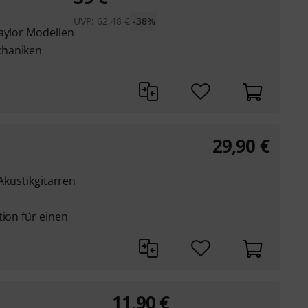
UVP:
62,48
€
-38%
Taylor Modellen
chaniken
29,90
€
 Akustikgitarren
tion für einen
11,90
€