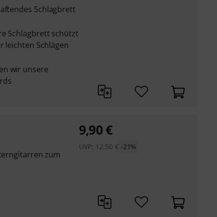
haftendes Schlagbrett
re Schlagbrett schützt
or leichten Schlägen
en wir unsere
rds
9,90
€
UVP:
12,50
€
-21%
sterngitarren zum