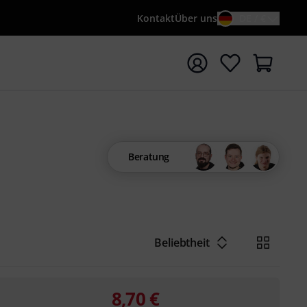
Kontakt
Über uns
DE / €
e mit Suchwort {searchTerm} starten
Beratung
Beliebtheit
8,70
€