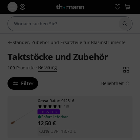
Suche 
Ständer, Zubehör und Ersatzteile für Blasinstrumente
Taktstöcke und Zubehör
Beratung
109
Produkte
·
Filter
Beliebtheit
Gewa
Baton 912516
128
TOP-SELLER
Sofort lieferbar
12,50
€
-33%
UVP:
18,70
€