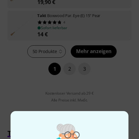
19,90
€
Takt
Boxwood Par. Eye (E) 15" Pear
4
Sofort lieferbar
14
€
Mehr anzeigen
50 Produkte
1
2
3
Kostenloser Versand ab 29 €
Alle Preise inkl. MwSt.
Taktstöcke und Zubehör kaufen bei