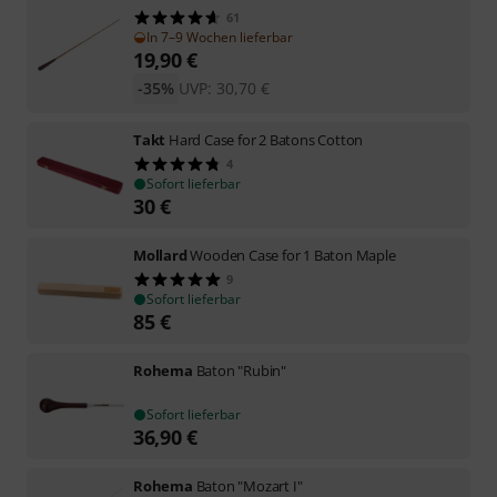
61
In 7–9 Wochen lieferbar
19,90
€
-35%
UVP:
30,70
€
Takt
Hard Case for 2 Batons Cotton
4
Sofort lieferbar
30
€
Mollard
Wooden Case for 1 Baton Maple
9
Sofort lieferbar
85
€
Rohema
Baton "Rubin"
Sofort lieferbar
36,90
€
Rohema
Baton "Mozart I"