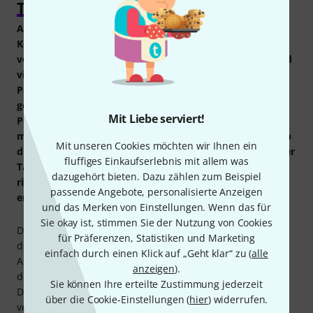
Thomann
Als Dirigent lenkst du das Ensemble durch komplexe
Kompositionen, zeigst den Takt an, gibst die Einsätze,
verdeutlichst Betonungen, musikalische Bewegungen und
vieles mehr. Dein spezielles Instrument, mit dem du die
Partitur sichtbar übersetzt und dem Orchester die
gewünschte Dynamik verleihst, ist neben deiner
Mit Liebe serviert!
Persönlichkeit insbesondere der Taktstock. Der soll und
muss deinen individuellen Vorstellungen entsprechen. Ob
Mit unseren Cookies möchten wir Ihnen ein
du nach einem Dirigentenstab, dem passenden Case, einer
fluffiges Einkaufserlebnis mit allem was
Tasche oder sonstigem Zubehör suchst: Mit unserem
dazugehört bieten. Dazu zählen zum Beispiel
riesigen Sortiment hochwertiger Produkte sind wir dein
passende Angebote, personalisierte Anzeigen
erster Ansprechpartner.
und das Merken von Einstellungen. Wenn das für
Sie okay ist, stimmen Sie der Nutzung von Cookies
Der Taktstock scheint auf Anhieb so unscheinbar und ist in
für Präferenzen, Statistiken und Marketing
der Orchestermusik doch so immens bedeutend.
einfach durch einen Klick auf „Geht klar“ zu (
alle
Angesichts seiner musikalischen Ausdruckskraft besitzt er
anzeigen
).
den Nimbus als Werkzeug und Zauberstab gleichermaßen.
Sie können Ihre erteilte Zustimmung jederzeit
Dabei gibt es diverse Unterschiede hinsichtlich des
über die Cookie-Einstellungen (
hier
) widerrufen.
verwendeten
Materials
, der
Bauweise
, der
Form
und der