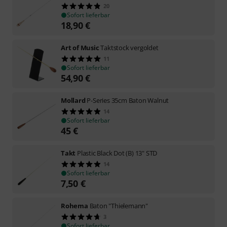
20
Sofort lieferbar
18,90
€
Art of Music
Taktstock vergoldet
11
Sofort lieferbar
54,90
€
Mollard
P-Series 35cm Baton Walnut
14
Sofort lieferbar
45
€
Takt
Plastic Black Dot (B) 13" STD
14
Sofort lieferbar
7,50
€
Rohema
Baton "Thielemann"
3
Sofort lieferbar