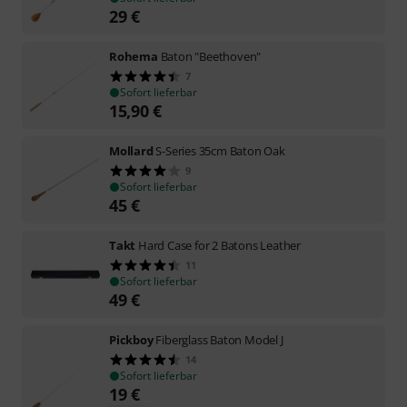
29
€
Rohema
Baton "Beethoven"
7
Sofort lieferbar
15,90
€
Mollard
S-Series 35cm Baton Oak
9
Sofort lieferbar
45
€
Takt
Hard Case for 2 Batons Leather
11
Sofort lieferbar
49
€
Pickboy
Fiberglass Baton Model J
14
Sofort lieferbar
19
€