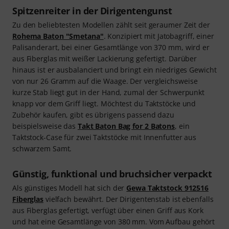
Spitzenreiter in der Dirigentengunst
Zu den beliebtesten Modellen zählt seit geraumer Zeit der
Rohema Baton "Smetana"
. Konzipiert mit Jatobagriff, einer
Palisanderart, bei einer Gesamtlänge von 370 mm, wird er
aus Fiberglas mit weißer Lackierung gefertigt. Darüber
hinaus ist er ausbalanciert und bringt ein niedriges Gewicht
von nur 26 Gramm auf die Waage. Der vergleichsweise
kurze Stab liegt gut in der Hand, zumal der Schwerpunkt
knapp vor dem Griff liegt. Möchtest du Taktstöcke und
Zubehör kaufen, gibt es übrigens passend dazu
beispielsweise das
Takt Baton Bag for 2 Batons
, ein
Taktstock-Case für zwei Taktstöcke mit Innenfutter aus
schwarzem Samt.
Günstig, funktional und bruchsicher verpackt
Als günstiges Modell hat sich der
Gewa Taktstock 912516
Fiberglas
vielfach bewährt. Der Dirigentenstab ist ebenfalls
aus Fiberglas gefertigt, verfügt über einen Griff aus Kork
und hat eine Gesamtlänge von 380 mm. Vom Aufbau gehört