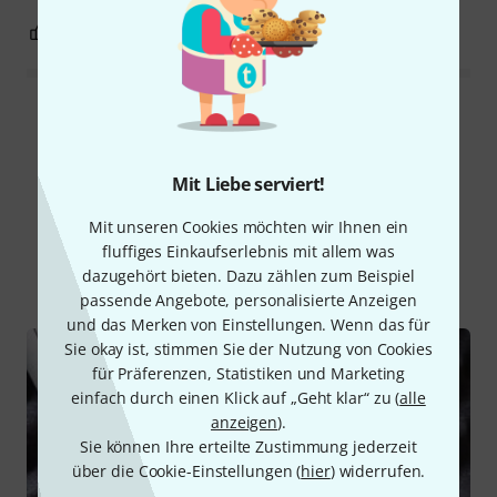
0
0
BEWERTUNG MELDEN
Alle Bewertungen lesen
Mit Liebe serviert!
Schon gewusst?
Mit unseren Cookies möchten wir Ihnen ein
fluffiges Einkaufserlebnis mit allem was
Alle
Ratgeber
Downloads
dazugehört bieten. Dazu zählen zum Beispiel
passende Angebote, personalisierte Anzeigen
und das Merken von Einstellungen. Wenn das für
Sie okay ist, stimmen Sie der Nutzung von Cookies
für Präferenzen, Statistiken und Marketing
einfach durch einen Klick auf „Geht klar“ zu (
alle
anzeigen
).
Sie können Ihre erteilte Zustimmung jederzeit
über die Cookie-Einstellungen (
hier
) widerrufen.