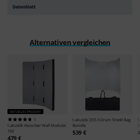
Datenblatt
Alternativen vergleichen
AKTUELLES PRODUKT
3
t.akustik
DS5-5 Drum Shield Bag
t
t.akustik
Absorber Wall Modular
Bundle
S
192
539 €
479 €