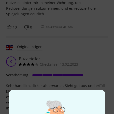
nutze es hinter mir in meiner Wohnung, um
Radiosendungen aufzunehmen, und es reduziert die
Spiegelungen deutlich.
10
0
BEWERTUNG MELDEN
Original zeigen
Puzzleteiler
C
Checkalizer 13.02.2023
Verarbeitung
Sehr handlich, dicker als erwartet. Sieht gut aus und erfüllt
klanglich genau seinen Zweck. Ich bin mir nicht sicher, ob
es ewig hält. Es kann auf dem Boden schmutzig werden,
wenn man es etwas bewegt. Achten Sie daher darauf, dass
Ihre Hände sauber sind, bevor Sie es anfassen.