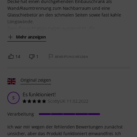
Decke hat einen durchgehenden Einbauschrank als
Wand/Raumtrennung zum Nachbarraum und eine
Glasschiebetür an den schmalen Seiten sowie fast kahle
Längswände.
Zwei dieser Module haben ausgereicht, die
Mehr anzeigen
14
1
BEWERTUNG MELDEN
Original zeigen
Es funktioniert!
S
ScottyUK 11.02.2022
Verarbeitung
Ich war mir wegen der fehlenden Bewertungen zunächst
unsicher, aber das Produkt funktioniert einwandfrei. Ich