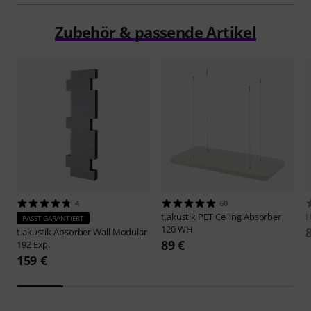
Zubehör & passende Artikel
4
60
t.akustik
PET Ceiling Absorber
PASST GARANTIERT
120 WH
t.akustik
Absorber Wall Modular
89 €
192 Exp.
159 €