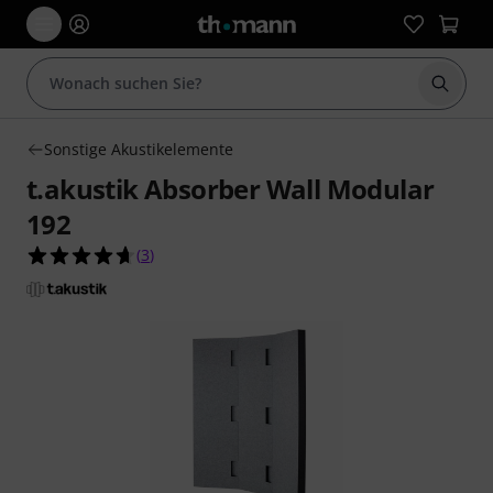
Suche 
Sonstige Akustikelemente
t.akustik Absorber Wall Modular
192
4.7 von 5 Sternen aus 3 Kundenbewertungen
(
3
)