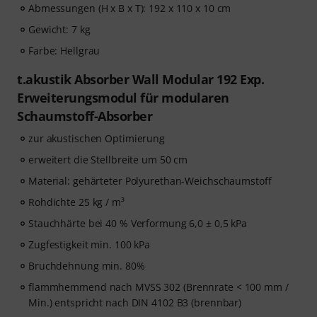
Abmessungen (H x B x T): 192 x 110 x 10 cm
Gewicht: 7 kg
Farbe: Hellgrau
t.akustik Absorber Wall Modular 192 Exp.
Erweiterungsmodul für modularen
Schaumstoff-Absorber
zur akustischen Optimierung
erweitert die Stellbreite um 50 cm
Material: gehärteter Polyurethan-Weichschaumstoff
Rohdichte 25 kg / m³
Stauchhärte bei 40 % Verformung 6,0 ± 0,5 kPa
Zugfestigkeit min. 100 kPa
Bruchdehnung min. 80%
flammhemmend nach MVSS 302 (Brennrate < 100 mm /
Min.) entspricht nach DIN 4102 B3 (brennbar)