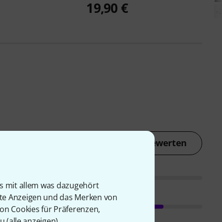
19,90 €
-
Jetzt bewerten
is mit allem was dazugehört
rte Anzeigen und das Merken von
von Cookies für Präferenzen,
u (
alle anzeigen
).