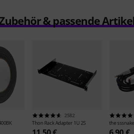
Zubehör & passende Artike
2582
400BK
Thon
Rack Adapter 1U 25
the sssnak
11,50 €
6,90 €