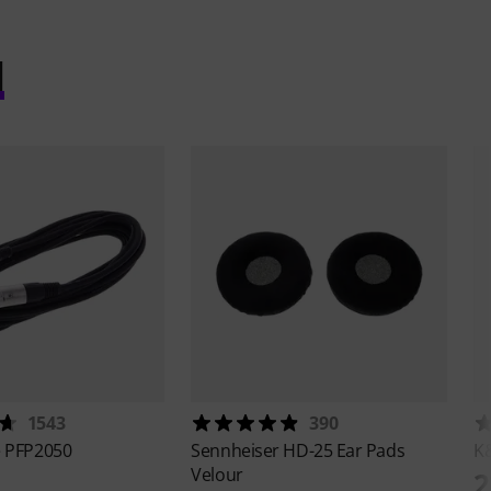
l
1543
390
e
PFP2050
Sennheiser
HD-25 Ear Pads
K
Velour
2