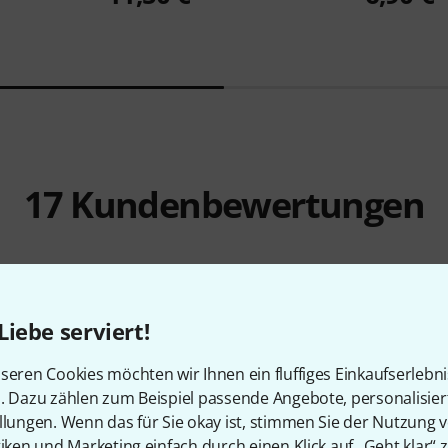
17
Kundenbewertungen
4.4
/ 5
Liebe serviert!
KOMFORT
seren Cookies möchten wir Ihnen ein fluffiges Einkaufserlebn
n. Dazu zählen zum Beispiel passende Angebote, personalisie
ING
llungen. Wenn das für Sie okay ist, stimmen Sie der Nutzung 
tiken und Marketing einfach durch einen Klick auf „Geht klar“ z