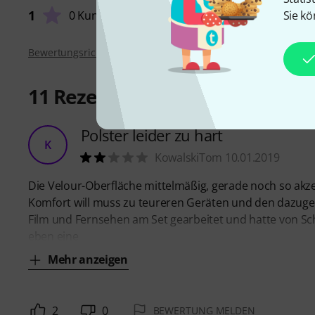
VERARB
1
Sie kö
0 Kunden
Bewertungsrichtlinien
11
Rezensionen
Polster leider zu hart
K
KowalskiTom 10.01.2019
Die Velour-Oberfläche mittelmäßig, gerade noch so akzep
Komfort will muss zu teureren Geräten und den dazugeh
Film und Fernsehen am Set gearbeitet und hatte von Schr
eben eine
Mehr anzeigen
2
0
BEWERTUNG MELDEN