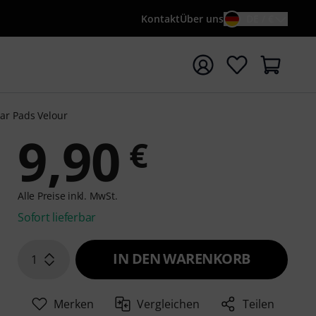
Kontakt
Über uns
DE / €
e mit Suchwort {searchTerm} starten
ar Pads Velour
9,90
€
Alle Preise inkl. MwSt.
Sofort lieferbar
IN DEN WARENKORB
1
Merken
Vergleichen
Teilen