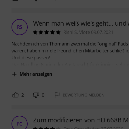
Wenn man weiß wie's geht... und 
RS
Rishi S. Vlote 09.07.2021
Nachdem ich von Thomann zwei mal die "original" Pads 
waren, haben mir die freundlichen Mitarbeiter schließlic
Und diese passen!
Das Handling (sprich der Austausch), funktioniert sehr
Mehr anzeigen
2
0
BEWERTUNG MELDEN
Zum modifizieren von HD 668B Mk
FC