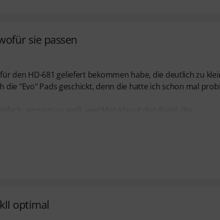
wofür sie passen
für den HD-681 geliefert bekommen habe, die deutlich zu klei
h die "Evo" Pads geschickt, denn die hatte ich schon mal probi
 einfach, wenn man weiß, wie! Man klappt den Rand, der
II optimal