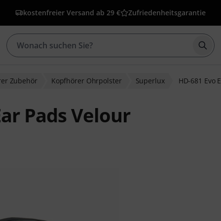
kostenfreier Versand ab 29 €
Zufriedenheitsgarantie
Such
rer Zubehör
Kopfhörer Ohrpolster
Superlux
HD-681 Evo E
ar Pads Velour
ewertungen