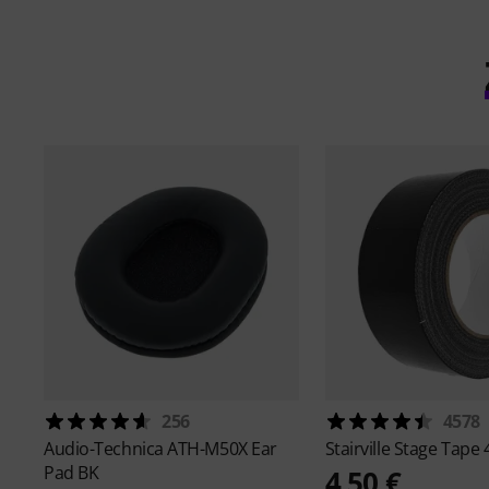
256
4578
Audio-Technica
ATH-M50X Ear
Stairville
Stage Tape 
Pad BK
4,50 €