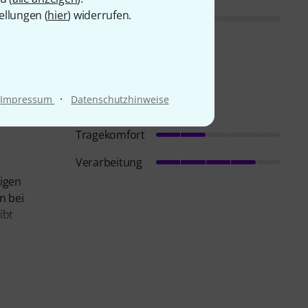
ellungen (
hier
) widerrufen.
·
Impressum
Datenschutzhinweise
Tragekomfort
Verarbeitung
tigen
n bei
ibt