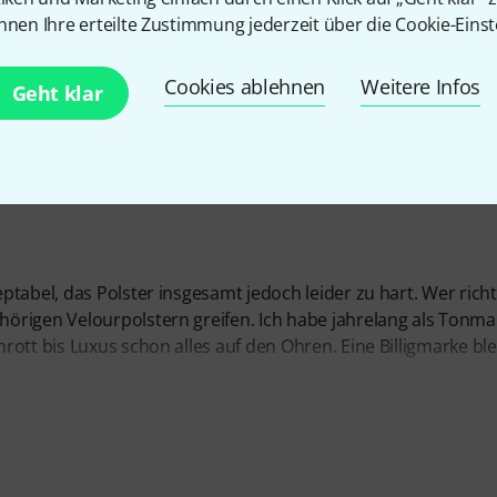
EITUNG
nnen Ihre erteilte Zustimmung jederzeit über die Cookie-Einst
Cookies ablehnen
Weitere Infos
Geht klar
tabel, das Polster insgesamt jedoch leider zu hart. Wer rich
örigen Velourpolstern greifen. Ich habe jahrelang als Tonma
ott bis Luxus schon alles auf den Ohren. Eine Billigmarke ble