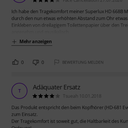
Face Cancellation 27.07.2026
Ich habe den Tragekomfort meiner Superlux HD 668B MkI
durch den nun etwas erhöhten Abstand zum Ohr etwas a
Einkleben von dreilagigem Toilettenpapier über den Tr
angenehm und musikalisch
Mehr anzeigen
0
0
BEWERTUNG MELDEN
Adäquater Ersatz
T
Tsueah 10.01.2018
Das Produkt entspricht den beim Kopfhörer (HD-681 Ev
zum Einsatz.
Der Tragekomfort ist soweit gut, die Haltbarkeit des Ku