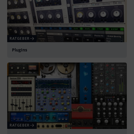
RATGEBER
PlugIns
RATGEBER