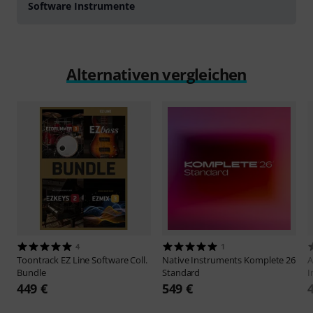
Software Instrumente
Alternativen vergleichen
4
1
Toontrack
EZ Line Software Coll.
Native Instruments
Komplete 26
A
Bundle
Standard
I
449 €
549 €