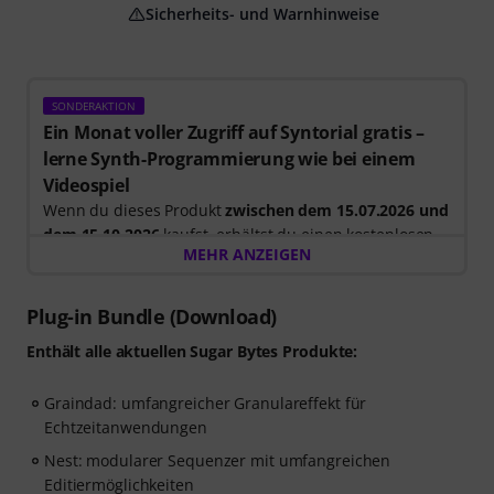
Sicherheits- und Warnhinweise
SONDERAKTION
Ein Monat voller Zugriff auf Syntorial gratis –
lerne Synth-Programmierung wie bei einem
Videospiel
Wenn du dieses Produkt
zwischen dem 15.07.2026 und
dem 15.10.2026
kaufst, erhältst du einen kostenlosen
MEHR ANZEIGEN
30-tägigen Testzugang für die Vollversion von
Syntorial
, der interaktiven Gehörbildungs-Software für
Synth-Programmierung.
Plug-in Bundle (Download)
Anstatt nur Videos anzuschauen, baust du Leads,
Enthält alle aktuellen
Sugar Bytes Produkte:
Bässe, Pads und mehr selbst nach. Erhalte direktes
Feedback, während du lernst, wie Oszillatoren, Filter,
Graindad: umfangreicher Granulareffekt für
Modulation und Effekte zusammenwirken, um echte
Echtzeitanwendungen
Patches zu erstellen. Dein persönlicher Gutscheincode
wird nach deiner Bestellung automatisch per E-Mail
Nest: modularer Sequenzer mit umfangreichen
versendet. Keine Kreditkarte erforderlich. Der
Editiermöglichkeiten