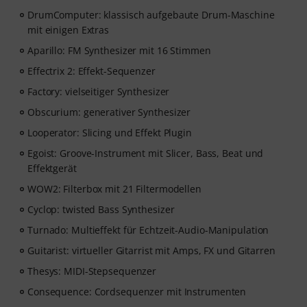
Testzugang endet nach Ablauf automatisch. Bitte
DrumComputer: klassisch aufgebaute Drum-Maschine
beachte, dass die Software nur in englisch verfügbar
mit einigen Extras
ist.
Aparillo: FM Synthesizer mit 16 Stimmen
Effectrix 2: Effekt-Sequenzer
Factory: vielseitiger Synthesizer
Obscurium: generativer Synthesizer
Looperator: Slicing und Effekt Plugin
Egoist: Groove-Instrument mit Slicer, Bass, Beat und
Effektgerät
WOW2: Filterbox mit 21 Filtermodellen
Cyclop: twisted Bass Synthesizer
Turnado: Multieffekt für Echtzeit-Audio-Manipulation
Guitarist: virtueller Gitarrist mit Amps, FX und Gitarren
Thesys: MIDI-Stepsequenzer
Consequence: Cordsequenzer mit Instrumenten