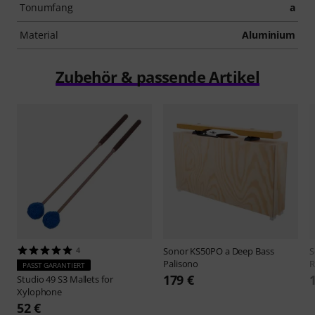
Tonumfang
a
Material
Aluminium
Zubehör & passende Artikel
4
Sonor
KS50PO a Deep Bass
S
Palisono
R
PASST GARANTIERT
179 €
Studio 49
S3 Mallets for
Xylophone
52 €