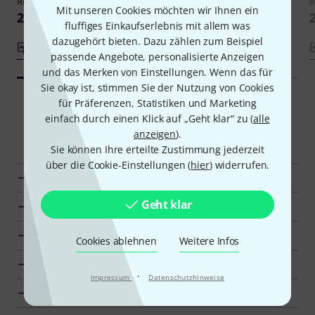
Resonator Bar
Resonator Bar
R
Mit unseren Cookies möchten wir Ihnen ein
209 €
209 €
fluffiges Einkaufserlebnis mit allem was
dazugehört bieten. Dazu zählen zum Beispiel
Vergleichen
Vergleichen
passende Angebote, personalisierte Anzeigen
und das Merken von Einstellungen. Wenn das für
Sie okay ist, stimmen Sie der Nutzung von Cookies
für Präferenzen, Statistiken und Marketing
einfach durch einen Klick auf „Geht klar“ zu (
alle
Smart Navigator
anzeigen
).
Sie können Ihre erteilte Zustimmung jederzeit
über die Cookie-Einstellungen (
hier
) widerrufen.
Studio 49 Klingende Stäbe Grossbass zur Übersicht
Geht klar
Klingende Stäbe Grossbass für 180 €–220 € anzeigen
Zur Kategorie Klingende Stäbe Grossbass
Cookies ablehnen
Weitere Infos
Zur Kategorie Klingende Stäbe
·
Impressum
Datenschutzhinweise
Zur Kategorie Orff