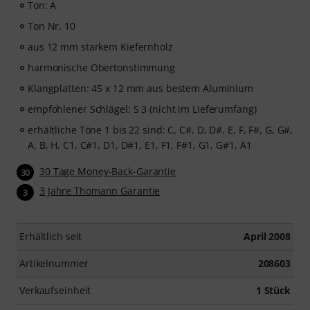
Ton: A
Ton Nr. 10
aus 12 mm starkem Kiefernholz
harmonische Obertonstimmung
Klangplatten: 45 x 12 mm aus bestem Aluminium
empfohlener Schlägel: S 3 (nicht im Lieferumfang)
erhältliche Töne 1 bis 22 sind: C, C#, D, D#, E, F, F#, G, G#,
A, B, H, C1, C#1, D1, D#1, E1, F1, F#1, G1, G#1, A1
30 Tage Money-Back-Garantie
30
3 Jahre Thomann Garantie
3
Erhältlich seit
April 2008
Artikelnummer
208603
Verkaufseinheit
1 Stück