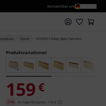
Kontakt
Über uns
DE / €
e mit Suchwort {searchTerm} starten
Grossbass
Sonor
KS50PO f Deep Bass Palisono
Produktvariationen
159
€
-11%
30-Tage-Bestpreis: 179 €