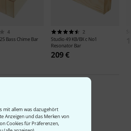
S
4
2
1
25 Bass Chime Bar
Studio 49
KB/BX c No1
Resonator Bar
209 €
is mit allem was dazugehört
rte Anzeigen und das Merken von
von Cookies für Präferenzen,
u (
alle anzeigen
).