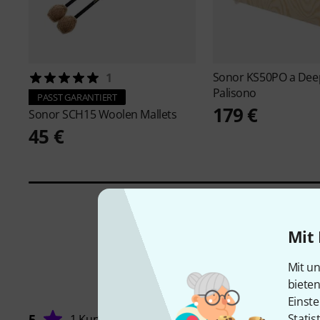
Sonor
KS50PO a Dee
1
Palisono
PASST GARANTIERT
179 €
Sonor
SCH15 Woolen Mallets
45 €
Mit 
Mit un
biete
Einste
5
Statis
1 Kunde