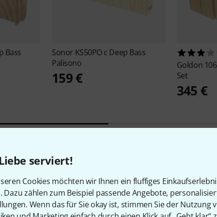
p Bass
Sonor
KS50PO c Deep Bass
Palisono
Goldon
106
159 €
Set
345 €
Liebe serviert!
1
Kundenbewertungen
seren Cookies möchten wir Ihnen ein fluffiges Einkaufserlebn
n. Dazu zählen zum Beispiel passende Angebote, personalisie
llungen. Wenn das für Sie okay ist, stimmen Sie der Nutzung 
tiken und Marketing einfach durch einen Klick auf „Geht klar“ z