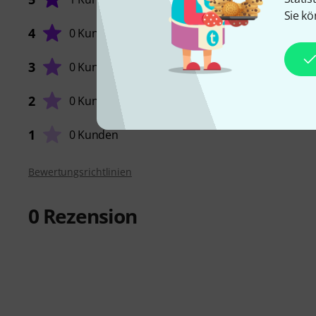
Sie kö
4
0 Kunden
SOUND
3
0 Kunden
2
0 Kunden
VERARB
1
0 Kunden
Bewertungsrichtlinien
0
Rezension