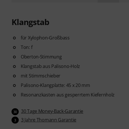
Klangstab
für Xylophon-Großbass
Ton: f
Oberton-Stimmung
Klangstab aus Palisono-Holz
mit Stimmschieber
Palisono-Klangplatte: 45 x 20 mm
Resonanzkasten aus gesperrtem Kiefernholz
30 Tage Money-Back-Garantie
30
3 Jahre Thomann Garantie
3