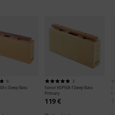
6
3
0X c Deep Bass
Sonor
KSP50X f Deep Bass
S
Primary
P
119 €
1