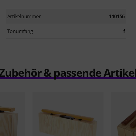
Artikelnummer
110156
Tonumfang
f
Zubehör & passende Artike