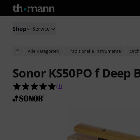
Shop
Service
Alle Kategorien
Traditionelle Instrumente
Orch
Sonor KS50PO f Deep B
5.0 von 5 Sternen aus 1 Kundenbe
(
1
)