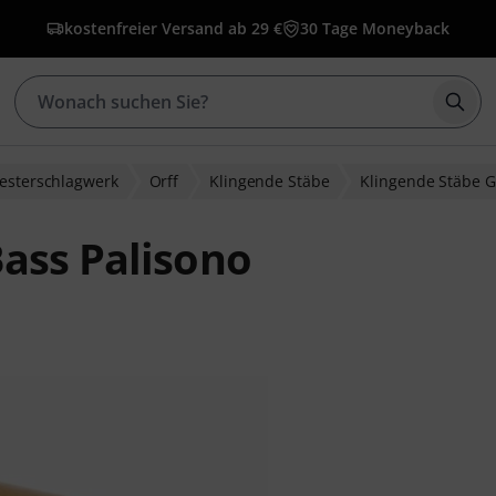
kostenfreier Versand ab 29 €
30 Tage Moneyback
Such
esterschlagwerk
Orff
Klingende Stäbe
Klingende Stäbe 
ass Palisono
wertungen