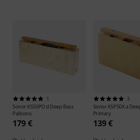
1
3
Sonor
KS50PO d Deep Bass
Sonor
KSP50X a Dee
Palisono
Primary
179 €
139 €