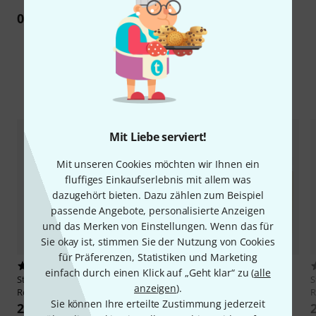
0
Rezension
Alternativen vergleichen
Mit Liebe serviert!
Mit unseren Cookies möchten wir Ihnen ein
fluffiges Einkaufserlebnis mit allem was
dazugehört bieten. Dazu zählen zum Beispiel
passende Angebote, personalisierte Anzeigen
und das Merken von Einstellungen. Wenn das für
Sie okay ist, stimmen Sie der Nutzung von Cookies
für Präferenzen, Statistiken und Marketing
1
1
einfach durch einen Klick auf „Geht klar“ zu (
alle
Studio 49
KB/BX d No3
Studio 49
KB/BX b/h No12
S
anzeigen
).
Resonator Bar
Resonator Bar
R
Sie können Ihre erteilte Zustimmung jederzeit
209 €
209 €