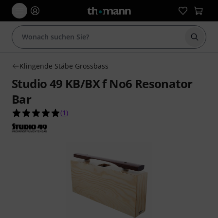
Suche 
Klingende Stäbe Grossbass
Studio 49 KB/BX f No6 Resonator
Bar
5.0 von 5 Sternen aus 1 Kundenbewertungen
(
1
)