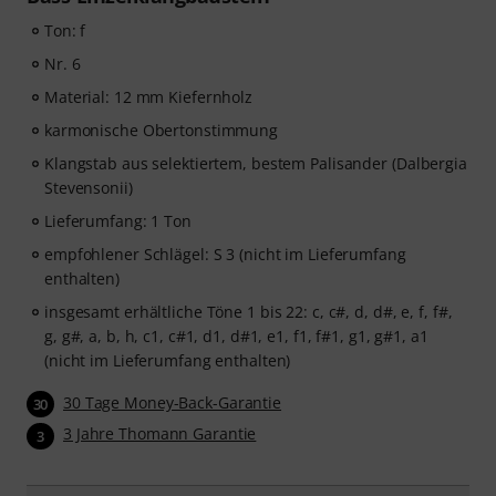
Ton: f
Nr. 6
Material: 12 mm Kiefernholz
karmonische Obertonstimmung
Klangstab aus selektiertem, bestem Palisander (Dalbergia
Stevensonii)
Lieferumfang: 1 Ton
empfohlener Schlägel: S 3 (nicht im Lieferumfang
enthalten)
insgesamt erhältliche Töne 1 bis 22: c, c#, d, d#, e, f, f#,
g, g#, a, b, h, c1, c#1, d1, d#1, e1, f1, f#1, g1, g#1, a1
(nicht im Lieferumfang enthalten)
30 Tage Money-Back-Garantie
30
3 Jahre Thomann Garantie
3