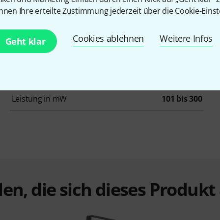
Artikelnummer
276235
nnen Ihre erteilte Zustimmung jederzeit über die Cookie-Einst
Farbspektrum
Rot
Cookies ablehnen
Weitere Infos
Geht klar
Animations-Laser
Ja
ILDA
Nein
Leistung in mW
101 bis 300
en, die sich dieses Produk