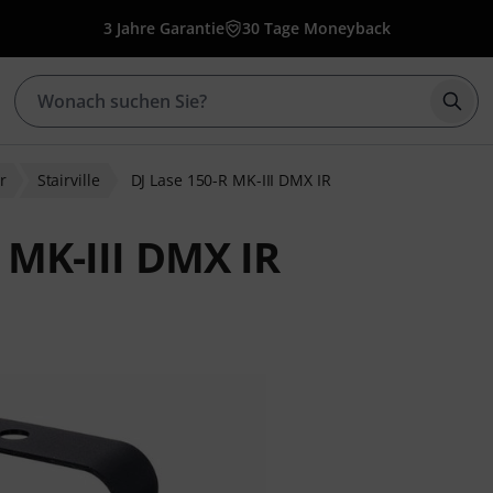
3 Jahre Garantie
30 Tage Moneyback
Such
r
Stairville
DJ Lase 150-R MK-III DMX IR
R MK-III DMX IR
bewertungen