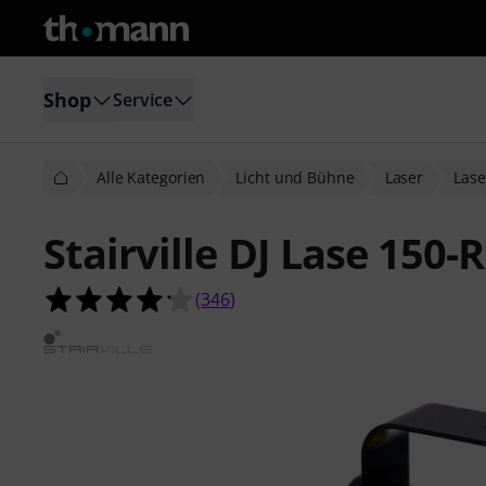
Shop
Service
Alle Kategorien
Licht und Bühne
Laser
Lase
Stairville DJ Lase 150-
4.2 von 5 Sternen aus 346 Kunden
(
346
)