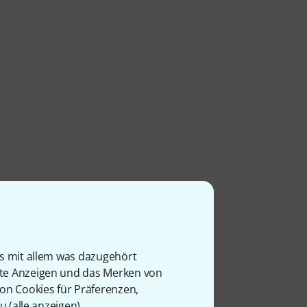
is mit allem was dazugehört
rte Anzeigen und das Merken von
von Cookies für Präferenzen,
u (
alle anzeigen
).