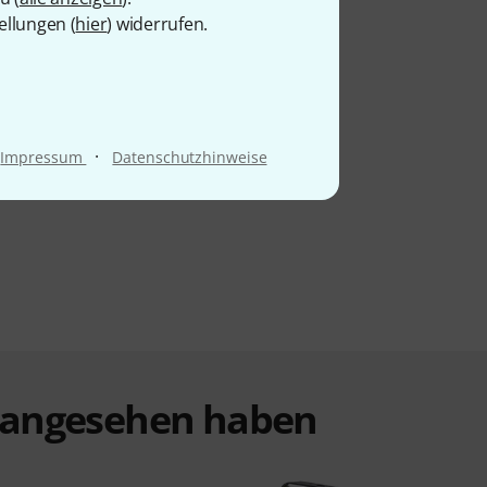
ellungen (
hier
) widerrufen.
·
Impressum
Datenschutzhinweise
t angesehen haben