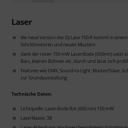
Laser
die neue Version des DJ Lase 150-R kommt in ein
Schrittmotoren und neuen Mustern
dank der roten 150 mW Laserdiode (650nm) setzt sich
Bars, kleinen Bühnen etc. durch und lässt sich prob
Features wie DMX, Sound-to-Light, Master/Slave, Sch
zur Grundausstattung
Technische Daten:
Lichtquelle: Laserdiode Rot (650 nm) 150 mW
Laserklasse: 3B
Laser-Ablenkung: Hochgeschwindigkeits-Schrittmo