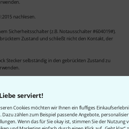
verwenden.
1:2015 nachlesen.
nem Sicherheitsschalter (z.B. Notausschalter #604019#).
gebrücktem Zustand und schließt nicht den Kontakt, der
lock Stecker selbständig in den gebrückten Zustand zu
erwenden.
1:2015 nachlesen.
Liebe serviert!
seren Cookies möchten wir Ihnen ein fluffiges Einkaufserlebn
n. Dazu zählen zum Beispiel passende Angebote, personalisie
llungen. Wenn das für Sie okay ist, stimmen Sie der Nutzung 
tiken und Marketing einfach durch einen Klick auf „Geht klar“ z