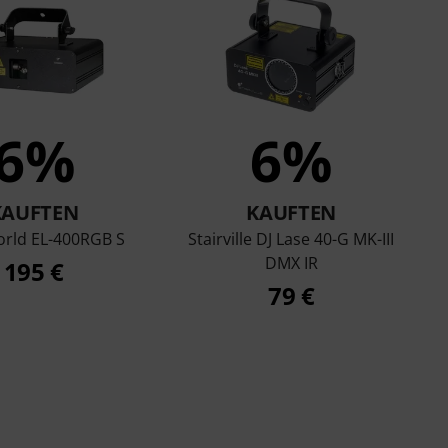
6%
6%
KAUFTEN
KAUFTEN
orld EL-400RGB S
Stairville DJ Lase 40-G MK-III
DMX IR
195 €
79 €