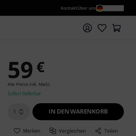
Kontakt
Über uns
DE / €
e mit Suchwort {searchTerm} starten
59
€
Alle Preise inkl. MwSt.
Sofort lieferbar
IN DEN WARENKORB
1
Merken
Vergleichen
Teilen