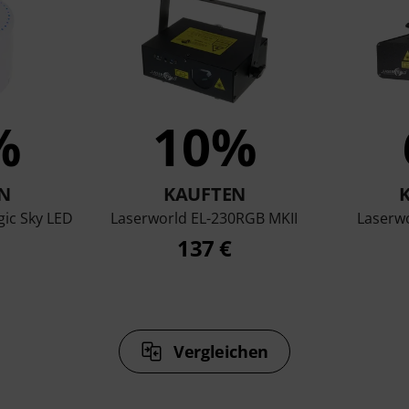
%
10%
N
KAUFTEN
ic Sky LED
Laserworld EL-230RGB MKII
Laserw
137 €
Vergleichen