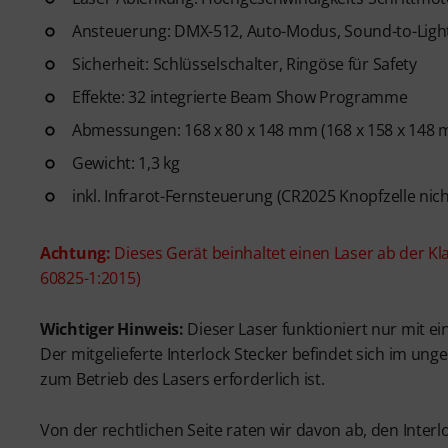
Ansteuerung: DMX-512, Auto-Modus, Sound-to-Ligh
Sicherheit: Schlüsselschalter, Ringöse für Safety
Effekte: 32 integrierte Beam Show Programme
Abmessungen: 168 x 80 x 148 mm (168 x 158 x 148 
Gewicht: 1,3 kg
inkl. Infrarot-Fernsteuerung (CR2025 Knopfzelle nic
Achtung:
Dieses Gerät beinhaltet einen Laser ab der Kl
60825-1:2015)
Wichtiger Hinweis:
Dieser Laser funktioniert nur mit ei
Der mitgelieferte Interlock Stecker befindet sich im un
zum Betrieb des Lasers erforderlich ist.
Von der rechtlichen Seite raten wir davon ab, den Inter