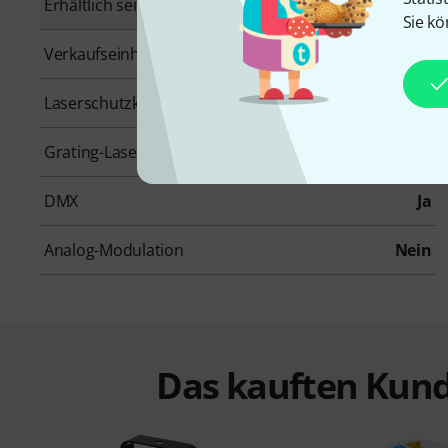
Erhältlich seit
Mai 2012
Sie kö
Verkaufseinheit
1 Stück
Laserschutzklasse
3B
Grating-Laser
Nein
DMX
Ja
Analog-Modulation
Nein
Das kauften Kund