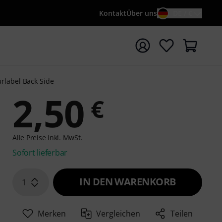
Kontakt
Über uns
DE / €
e mit Suchwort {searchTerm} starten
rlabel Back Side
2,50
€
Alle Preise inkl. MwSt.
Sofort lieferbar
IN DEN WARENKORB
1
Merken
Vergleichen
Teilen