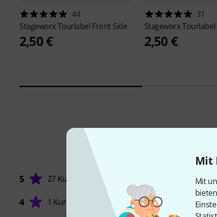
44
31
Stageworx
Tourlabel Front Side
Stageworx
Tourlabel
2,50 €
2,50 €
Mit 
5
27 Kunden
Mit un
biete
4
1 Kunde
Einste
Statis