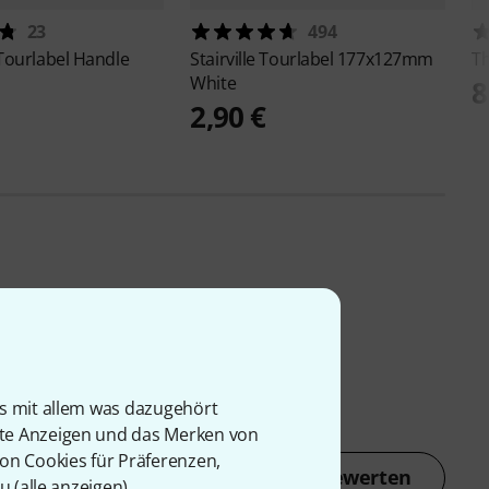
23
494
Tourlabel Handle
Stairville
Tourlabel 177x127mm
T
White
8
2,90 €
is mit allem was dazugehört
rte Anzeigen und das Merken von
von Cookies für Präferenzen,
Jetzt bewerten
u (
alle anzeigen
).