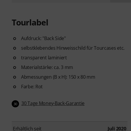
Tourlabel
Aufdruck: "Back Side"
selbstklebendes Hinweisschild für Tourcases etc.
transparent laminiert
Materialstärke: ca. 3 mm
Abmessungen (B x H): 150 x 80 mm
Farbe: Rot
30 Tage Money-Back-Garantie
30
Erhältlich seit
Juli 2020