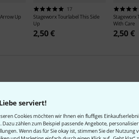
17
 Arrow Up
Stageworx
Tourlabel This Side
Stageworx
Up
With Care
2,50 €
2,50 €
28
Kundenbewertungen
Liebe serviert!
seren Cookies möchten wir Ihnen ein fluffiges Einkaufserlebn
n. Dazu zählen zum Beispiel passende Angebote, personalisie
llungen. Wenn das für Sie okay ist, stimmen Sie der Nutzung 
5
/ 5
tiken und Marketing einfach durch einen Klick auf „Geht klar“ z