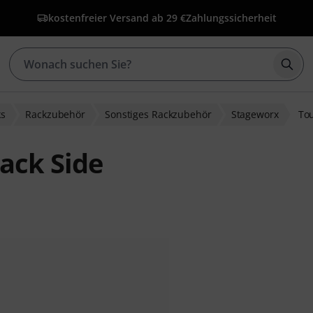
kostenfreier Versand ab 29 €
Zahlungssicherheit
Such
ks
Rackzubehör
Sonstiges Rackzubehör
Stageworx
Tou
ack Side
ewertungen