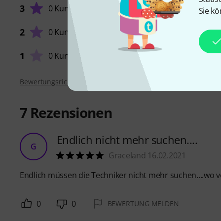
3
0 Kunden
Sie kö
VERARB
2
0 Kunden
1
0 Kunden
Bewertungsrichtlinien
7
Rezensionen
Endlich nicht mehr suchen....
G
Graceland 16.02.2021
Endlich müssen die Techniker nicht mehr suchen....wo vo
0
0
BEWERTUNG MELDEN