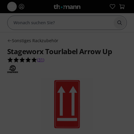
Suche 
Sonstiges Rackzubehör
Stageworx Tourlabel Arrow Up
4.9 von 5 Sternen aus 31 Kundenbewertungen
(
31
)