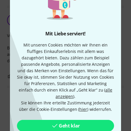
Wegweisend
P
PeterXXX 22.12.2023
Mit Liebe serviert!
Verarbeitung
Mit unseren Cookies möchten wir Ihnen ein
Bei nur als lustiger Sticker für das Rack ... neben allen
fluffiges Einkaufserlebnis mit allem was
anderen Stickern. Bei meinem Rock, muss eigentlich nicht
dazugehört bieten. Dazu zählen zum Beispiel
dargestellt werden wo oben ist.
passende Angebote, personalisierte Anzeigen
und das Merken von Einstellungen. Wenn das für
0
0
BEWERTUNG MELDEN
Sie okay ist, stimmen Sie der Nutzung von Cookies
für Präferenzen, Statistiken und Marketing
einfach durch einen Klick auf „Geht klar“ zu (
alle
anzeigen
).
Alle Bewertungen lesen
Sie können Ihre erteilte Zustimmung jederzeit
über die Cookie-Einstellungen (
hier
) widerrufen.
Schon gewusst?
Geht klar