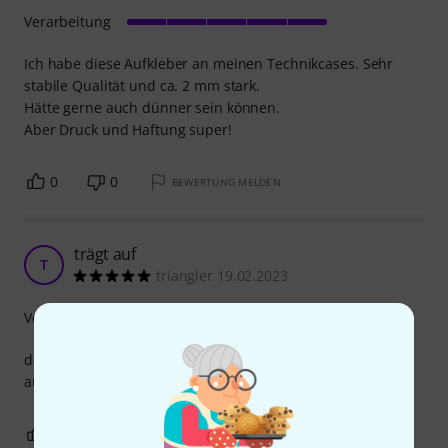
Verarbeitung
Ich habe diese Aufkleber an meinen Technikcases. Sehr
stabile Qualität und ca. 2 mm stark.
Hätte gerne auch dünner sein können.
Aber Druck und Haftung super!
0
0
BEWERTUNG MELDEN
trägt auf
T
triangler 19.02.2023
Verarbeitung
das ist kein flacher Aufkleber sondern trägt ein bisschen
auf. sieht aber dadurch auch besser aus. nettes feature.
0
0
BEWERTUNG MELDEN