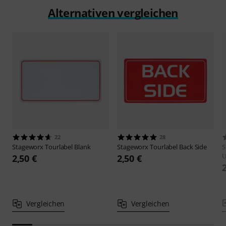
Alternativen vergleichen
22
28
Stageworx
Tourlabel Blank
Stageworx
Tourlabel Back Side
S
2,50 €
2,50 €
Vergleichen
Vergleichen