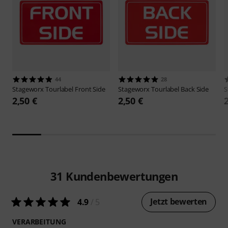
44
28
Stageworx
Tourlabel Front Side
Stageworx
Tourlabel Back Side
S
2,50 €
2,50 €
31
Kundenbewertungen
Jetzt bewerten
4.9
/ 5
VERARBEITUNG