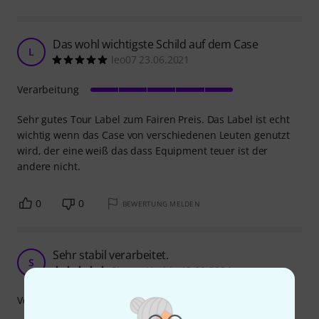
Das wohl wichtigste Schild auf dem Case
L
leo07 23.06.2021
Verarbeitung
Sehr gutes Tour Label zum Fairen Preis. Das Label ist echt
wichtig wenn das Case von verschiedenen Leuten genutzt
wird, der eine weiß das dass Equipment teuer ist der
andere nicht.
0
0
BEWERTUNG MELDEN
Sehr stabil verarbeitet.
S
SimeonHerbig 12.02.2024
Verarbeitung