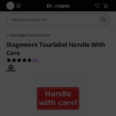
Suche 
Sonstiges Rackzubehör
Stageworx Tourlabel Handle With
Care
4.7 von 5 Sternen aus 23 Kundenbewertungen
(
23
)