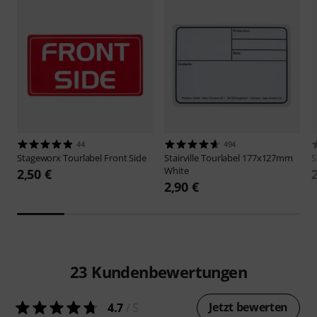
44
494
Stageworx
Tourlabel Front Side
Stairville
Tourlabel 177x127mm
S
White
2,50 €
2,90 €
23
Kundenbewertungen
Jetzt bewerten
4.7
/ 5