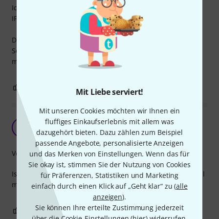
Ich habe das Klebeschild für die Flyht Pro WP Safe Box 4
IP65 gekauft, in der ich meinen Laptop transportiere.
Das Klebeschild ist sehr stabil verarbeitet und wenn das
Schild einmal aufgeklebt ist, lässt sich das Schild nur noch
mühsam entfernen. Also alles wie es sein soll.
0
0
BEWERTUNG MELDEN
Mit Liebe serviert!
Mit unseren Cookies möchten wir Ihnen ein
fluffiges Einkaufserlebnis mit allem was
Aufkleber
T
dazugehört bieten. Dazu zählen zum Beispiel
Tobias4855 13.07.2023
passende Angebote, personalisierte Anzeigen
Verarbeitung
und das Merken von Einstellungen. Wenn das für
Sie okay ist, stimmen Sie der Nutzung von Cookies
Ist nen Aufkleber der hält, er ist etwas dicker, was eventuell
für Präferenzen, Statistiken und Marketing
manchen stören könnte, aber dafür hochwertig!
einfach durch einen Klick auf „Geht klar“ zu (
alle
anzeigen
).
Sie können Ihre erteilte Zustimmung jederzeit
0
0
BEWERTUNG MELDEN
über die Cookie-Einstellungen (
hier
) widerrufen.