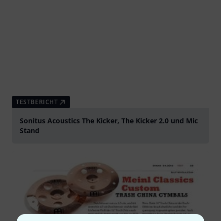
TESTBERICHT
Sonitus Acoustics The Kicker, The Kicker 2.0 und Mic
Stand