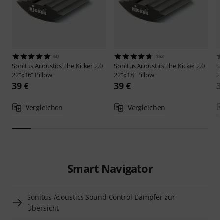
60
152
Sonitus Acoustics
The Kicker 2.0
Sonitus Acoustics
The Kicker 2.0
S
22"x16" Pillow
22"x18" Pillow
2
39 €
39 €
Vergleichen
Vergleichen
Smart Navigator
Sonitus Acoustics Sound Control Dämpfer zur
Übersicht