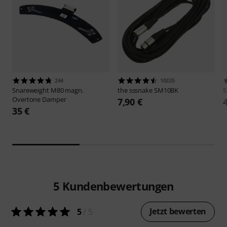
244
10335
Snareweight
M80 magn.
the sssnake
SM10BK
S
Overtone Damper
7,90 €
35 €
5
Kundenbewertungen
Jetzt bewerten
5
/ 5