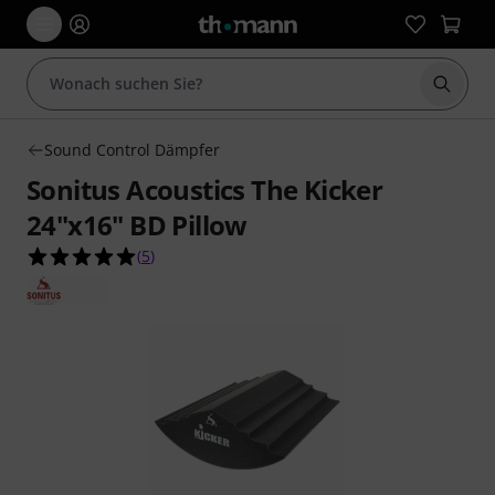
Suche 
Sound Control Dämpfer
Sonitus Acoustics The Kicker
24"x16" BD Pillow
5.0 von 5 Sternen aus 5 Kundenbewertungen
(
5
)