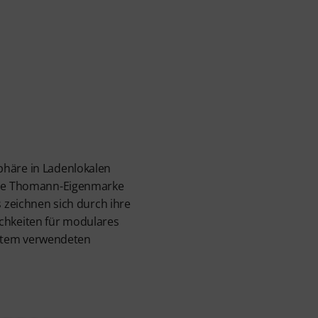
phäre in Ladenlokalen
 die Thomann-Eigenmarke
s zeichnen sich durch ihre
ichkeiten für modulares
System verwendeten