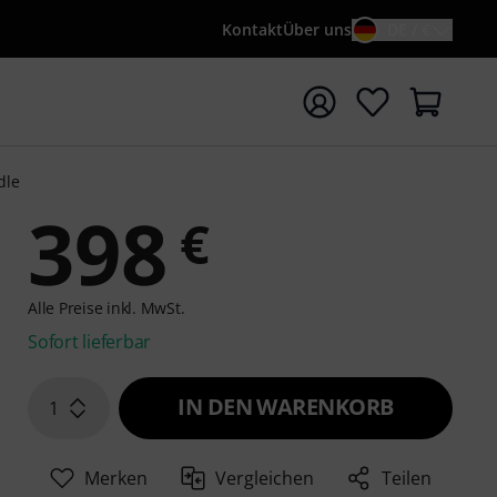
Kontakt
Über uns
DE / €
e mit Suchwort {searchTerm} starten
dle
398
€
Alle Preise inkl. MwSt.
Sofort lieferbar
IN DEN WARENKORB
1
Merken
Vergleichen
Teilen