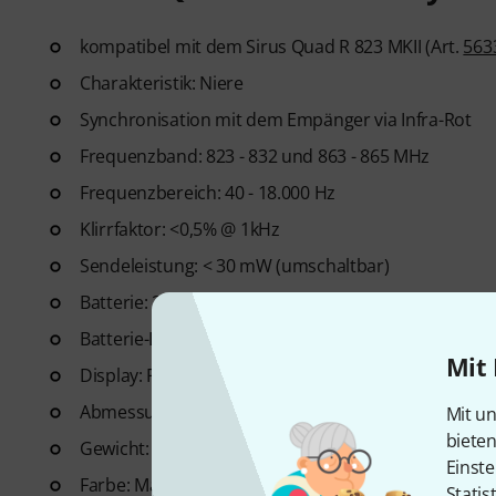
kompatibel mit dem Sirus Quad R 823 MKII (Art.
563
Charakteristik: Niere
Synchronisation mit dem Empänger via Infra-Rot
Frequenzband: 823 - 832 und 863 - 865 MHz
Frequenzbereich: 40 - 18.000 Hz
Klirrfaktor: <0,5% @ 1kHz
Sendeleistung: < 30 mW (umschaltbar)
Batterie: 2 x AA 1,5 V
Batterie-Lebensdauer: 8 bzw. 15 Stunden (je nach S
Mit 
Display: Frequenz und Batteriezustand
Abmessungen (Ø x H): 51 x 245 mm
Mit un
biete
Gewicht: 350 g
Einste
Farbe: Mattschwarz
Statis