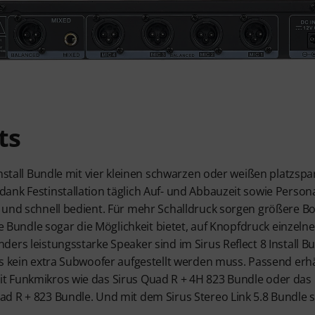
ts
Install Bundle mit vier kleinen schwarzen oder weißen platzsp
nk Festinstallation täglich Auf- und Abbauzeit sowie Persona
 und schnell bedient. Für mehr Schalldruck sorgen größere Box
ore Bundle sogar die Möglichkeit bietet, auf Knopfdruck einze
rs leistungsstarke Speaker sind im Sirus Reflect 8 Install Bun
ss kein extra Subwoofer aufgestellt werden muss. Passend erhä
 Funkmikros wie das Sirus Quad R + 4H 823 Bundle oder das 
d R + 823 Bundle. Und mit dem Sirus Stereo Link 5.8 Bundle s