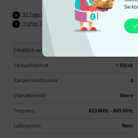
Sie kö
30 Tage Money-Back-Garantie
30
3 Jahre Thomann Garantie
3
Erhältlich seit
Juli 2021
Verkaufseinheit
1 Stück
Kanäle Handsender
4
Charakteristik
Niere
Frequenz
823 MHz – 865 MHz
Ladesystem
Nein