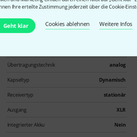
nnen Ihre erteilte Zustimmung jederzeit über die Cookie-Einst
Cookies ablehnen
Weitere Infos
Geht klar
Artikelnummer
504466
Übertragungstechnik
analog
Kapseltyp
Dynamisch
Receivertyp
stationär
Ausgang
XLR
Integrierter Akku
Nein