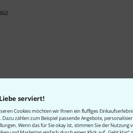
362
)
endeleistung)
Liebe serviert!
seren Cookies möchten wir Ihnen ein fluffiges Einkaufserlebn
n. Dazu zählen zum Beispiel passende Angebote, personalisie
llungen. Wenn das für Sie okay ist, stimmen Sie der Nutzung 
tiken und Marketing einfach durch einen Klick auf „Geht klar“ z