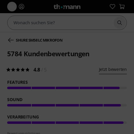
Suche 
SHURE SM58 LC MIKROFON
5784
Kundenbewertungen
4.8
/ 5
Jetzt bewerten
FEATURES
SOUND
VERARBEITUNG
Bewertungsrichtlinien