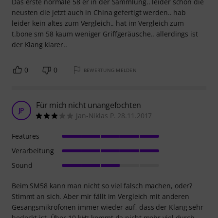
Das erste normale 58 er in der Sammlung.. leider schon die
neusten die jetzt auch in China gefertigt werden.. hab
leider kein altes zum Vergleich.. hat im Vergleich zum
t.bone sm 58 kaum weniger Griffgeräusche.. allerdings ist
der Klang klarer..
0
0
BEWERTUNG MELDEN
Für mich nicht unangefochten
JP
Jan-Niklas P. 28.11.2017
Features
Verarbeitung
Sound
Beim SM58 kann man nicht so viel falsch machen, oder?
Stimmt an sich. Aber mir fällt im Vergleich mit anderen
Gesangsmikrofonen immer wieder auf, dass der Klang sehr
bedeckt ist. Über 10 kHz kommt da nicht mehr viel durch