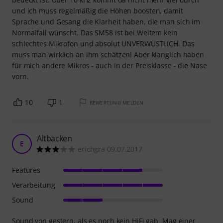
und ich muss regelmäßig die Höhen boosten, damit
Sprache und Gesang die Klarheit haben, die man sich im
Normalfall wünscht. Das SM58 ist bei Weitem kein
schlechtes Mikrofon und absolut UNVERWÜSTLICH. Das
muss man wirklich an ihm schätzen! Aber klanglich haben
für mich andere Mikros - auch in der Preisklasse - die Nase
vorn.
10
1
BEWERTUNG MELDEN
Altbacken
E
erichgra 09.07.2017
Features
Verarbeitung
Sound
Sound von gestern, als es noch kein HiFi gab. Mag einer