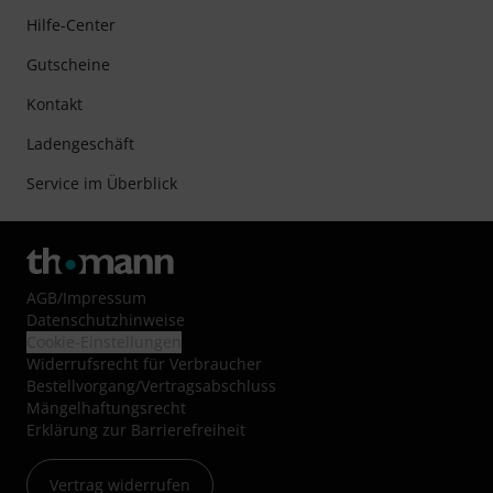
Hilfe-Center
Gutscheine
Kontakt
Ladengeschäft
Service im Überblick
AGB
/
Impressum
Datenschutzhinweise
Cookie-Einstellungen
Widerrufsrecht für Verbraucher
Bestellvorgang/Vertragsabschluss
Mängelhaftungsrecht
Erklärung zur Barrierefreiheit
Vertrag widerrufen