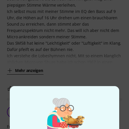
piepsigen Stimme Wärme verleihen,
Ich selbst muss mit meiner Stimme im EQ den Bass auf 9
Uhr, die Höhen auf 16 Uhr drehen um einen brauchbaren
Sound zu erreichen, dann stimmt aber das
Frequenzspektrum nicht mehr. Das will ich aber nicht dem
Micro ankreiden sondern meiner Stimme.
Das SM58 hat keine "Leichtigkeit" oder "Luftigkeit" im Klang.
Dafür pfeift es auf der Bühnen nie.
Ich verstehe die Lobeshymnen nicht, Mit so einem klanglich
ählichen Micro von Shure habe ich schon 1967 in einen
Mehr anzeigen
5
4
BEWERTUNG MELDEN
D
Dan-O 14.04.2026
Features