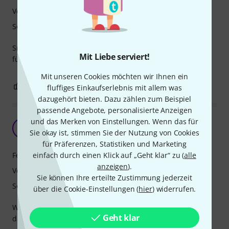
Verarbeitung
Sound
Sm58 klassiker. Immer einsatzbereit. Haltet alles aus. Safe
Mit Liebe serviert!
für Live Vocals vor allem im heavy Bereich.
Mit unseren Cookies möchten wir Ihnen ein
0
0
BEWERTUNG MELDEN
fluffiges Einkaufserlebnis mit allem was
dazugehört bieten. Dazu zählen zum Beispiel
passende Angebote, personalisierte Anzeigen
und das Merken von Einstellungen. Wenn das für
Preis/Leistung passt
S
Sie okay ist, stimmen Sie der Nutzung von Cookies
Steffan00 16.04.2026
für Präferenzen, Statistiken und Marketing
Features
einfach durch einen Klick auf „Geht klar“ zu (
alle
anzeigen
).
Verarbeitung
Sie können Ihre erteilte Zustimmung jederzeit
Sound
über die Cookie-Einstellungen (
hier
) widerrufen.
Wer keine hohen Ansprüche hat, und nur ab und zu mal
Geht klar
das Mikro braucht, ist Es wunderbar!