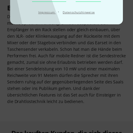
Befreie deine Stimme
·
Impressum
Datenschutzhinweise
Das BLX14R/MX53 ist gemacht für die fest installierte oder
mobile Sprachanwendung. Einfach auspacken, den
Empfänger in ein Rack stellen oder gleich einbauen, über
den XLR- oder Klinkenausgang auf der Rückseite mit dem
Mixer oder der Stagebox verbinden und das Earset in den
Taschensender verkabeln. Schon hat man die Hände beim
Performen frei. Auch für mobile Redner ist die Sendestrecke
gemacht, zumal sie ohne Erlaubnis betrieben werden darf.
Bei einer Sendeleistung von 10 mW und einer maximalen
Reichweite von 91 Metern dürfen die Sprecher mit ihren
Sendern ruhig auf der gegenüberliegenden Seite des Saals
stehen oder ins Publikum gehen. Und dank der
übersichtlichen Features ist das Set auch für Einsteiger in
die Drahtlostechnik leicht zu bedienen.