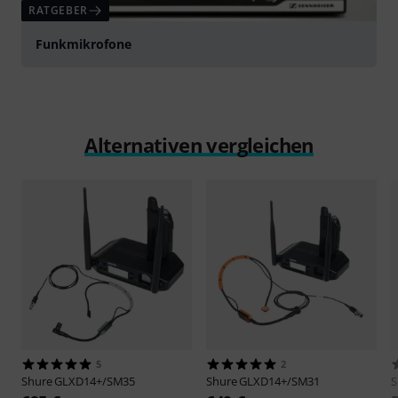
RATGEBER
Funkmikrofone
Alternativen vergleichen
5
2
Shure
GLXD14+/SM35
Shure
GLXD14+/SM31
S