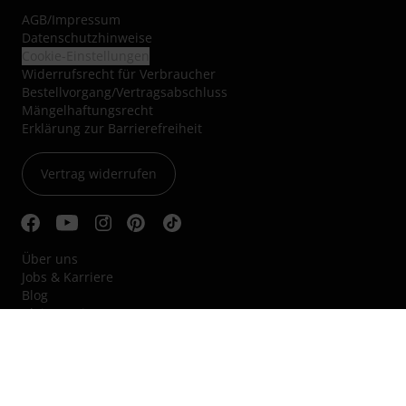
AGB
/
Impressum
Datenschutzhinweise
Cookie-Einstellungen
Widerrufsrecht für Verbraucher
Bestellvorgang/Vertragsabschluss
Mängelhaftungsrecht
Erklärung zur Barrierefreiheit
Vertrag widerrufen
Über uns
Jobs & Karriere
Blog
Kleinanzeigen
Nachhaltigkeit
Hinweisgebersystem
Audio Professionell