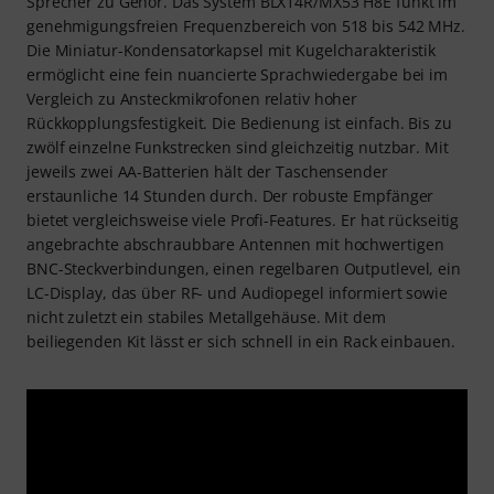
Sprecher zu Gehör. Das System BLX14R/MX53 H8E funkt im
genehmigungsfreien Frequenzbereich von 518 bis 542 MHz.
Die Miniatur-Kondensatorkapsel mit Kugelcharakteristik
ermöglicht eine fein nuancierte Sprachwiedergabe bei im
Vergleich zu Ansteckmikrofonen relativ hoher
Rückkopplungsfestigkeit. Die Bedienung ist einfach. Bis zu
zwölf einzelne Funkstrecken sind gleichzeitig nutzbar. Mit
jeweils zwei AA-Batterien hält der Taschensender
erstaunliche 14 Stunden durch. Der robuste Empfänger
bietet vergleichsweise viele Profi-Features. Er hat rückseitig
angebrachte abschraubbare Antennen mit hochwertigen
BNC-Steckverbindungen, einen regelbaren Outputlevel, ein
LC-Display, das über RF- und Audiopegel informiert sowie
nicht zuletzt ein stabiles Metallgehäuse. Mit dem
beiliegenden Kit lässt er sich schnell in ein Rack einbauen.