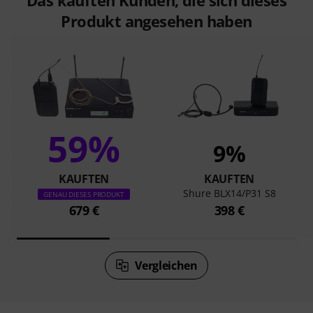
Das kauften Kunden, die sich dieses
Produkt angesehen haben
59%
9%
KAUFTEN
KAUFTEN
Shure BLX14/P31 S8
GENAU DIESES PRODUKT
679 €
398 €
Vergleichen