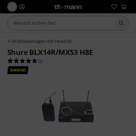
Suche 
Drahtlosanlagen mit Headset
Shure BLX14R/MX53 H8E
4.8 von 5 Sternen aus 5 Kundenbewertungen
(
5
)