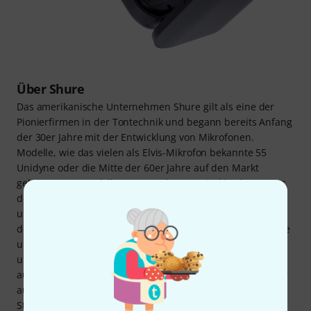
Über Shure
Das amerikanische Unternehmen Shure gilt als eine der
Pionierfirmen in der Tontechnik und begann bereits Anfang
der 30er Jahre mit der Entwicklung von Mikrofonen.
Modelle, wie das vielen als Elvis-Mikrofon bekannte 55
Unidyne oder die Mitte der 60er Jahre auf den Markt
gekommenen Modelle SM57 und SM58, sind bis heute aus
der Livetontechnik nicht mehr wegzudenken. Sie genießen
unter Musikern und Technikern absoluten Kultstatus. In
den 1990er Jahren brachte Shure die ersten Funkmikrofone
und kabellosen In-Ear-Monitoringsysteme auf den Markt
und wurde innerhalb kürzester Zeit zum Weltmarktführer
auf diesem Gebiet. Neben Mikrofonen bietet der Hersteller
auch eine breite Palette an Ohr- und Kopfhörern für den
Studio- und Liveeinsatz sowie diverses Zubehör an.