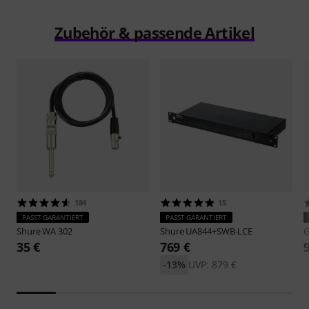
Zubehör & passende Artikel
184
15
PASST GARANTIERT
PASST GARANTIERT
Shure
WA 302
Shure
UA844+SWB-LCE
G
35 €
769 €
-13%
UVP: 879 €