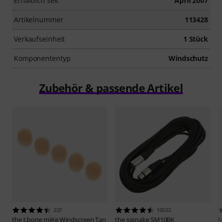
Erhältlich seit
April 2007
Artikelnummer
113428
Verkaufseinheit
1 Stück
Komponententyp
Windschutz
Zubehör & passende Artikel
237
10333
the t.bone
miKe Windscreen Tan
the sssnake
SM10BK
M