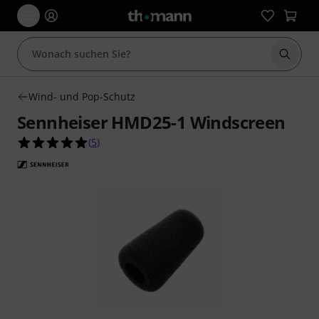
Suche 
Wind- und Pop-Schutz
Sennheiser HMD25-1 Windscreen
5.0 von 5 Sternen aus 5 Kundenbewertungen
(
5
)