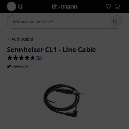
Suche 
Audiokabel
Sennheiser CL1 - Line Cable
4.8 von 5 Sternen aus 38 Kundenbewertungen
(
38
)