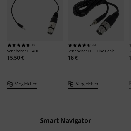
18
64
Sennheiser
CL 400
Sennheiser
CL2 - Line Cable
S
15,50 €
18 €
Vergleichen
Vergleichen
Smart Navigator