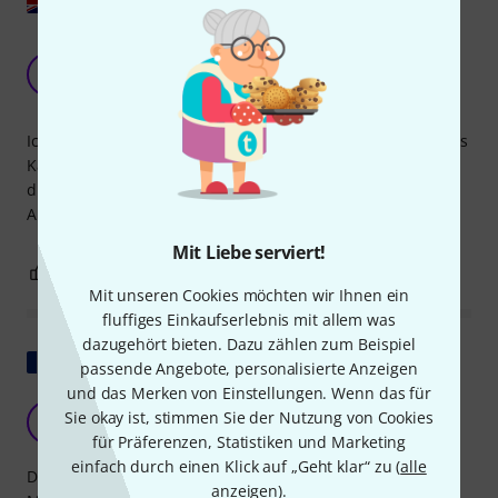
Toll, dass meine Videoaufnahme jetzt kein
Rauschen mehr hat
T
Tony9346 11.04.2017
Ich habe ein gebrauchtes drahtloses Kamera-Kit und dieses
Kabel war in Ordnung, wurde aber sehr laut und war froh,
dieses gekauft zu haben, da ich jetzt rauschfreie
Aufnahmen habe
Mit Liebe serviert!
1
0
BEWERTUNG MELDEN
Mit unseren Cookies möchten wir Ihnen ein
fluffiges Einkaufserlebnis mit allem was
dazugehört bieten. Dazu zählen zum Beispiel
Original zeigen
passende Angebote, personalisierte Anzeigen
und das Merken von Einstellungen. Wenn das für
Eine Lösung
Sie okay ist, stimmen Sie der Nutzung von Cookies
M
Marc455 18.03.2013
für Präferenzen, Statistiken und Marketing
einfach durch einen Klick auf „Geht klar“ zu (
alle
Da ich kein passendes Kabel mit abgewinkeltem Stereo-
anzeigen
).