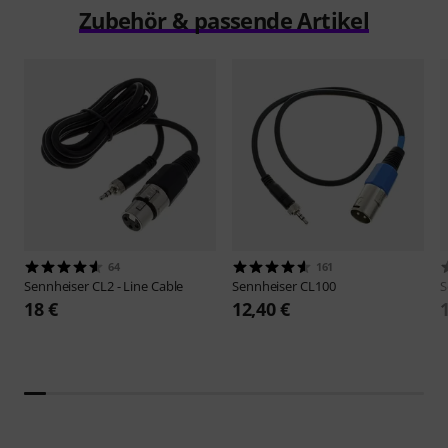
Zubehör & passende Artikel
64
161
Sennheiser
CL2 - Line Cable
Sennheiser
CL100
S
18 €
12,40 €