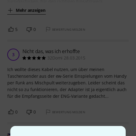
zurückschicken. Für den richtigen Einsatzzweck
Mehr anzeigen
5
0
BEWERTUNG MELDEN
Nicht das, was ich erhoffte
3
32Domi 28.03.2015
Ich wollte dieses Kabel nutzen, um über meinen
Taschensender aus der ew-Serie Einspielungen vom Handy
per Funk ans Mischpult weiterzugeben. Leider scheint das
nicht so zu funktionieren, der Adapter ist ja eigentlich auch
für die Empfangsseite der ENG-Variante gedacht...
0
0
BEWERTUNG MELDEN
Original zeigen