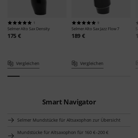
1
9
Selmer
Alto Sax Density
Selmer
Alto Sax Jazz Flow 7
S
175 €
189 €
Vergleichen
Vergleichen
Smart Navigator
Selmer Mundstücke für Altsaxophon zur Übersicht
Mundstücke für Altsaxophon für 160 €–200 €