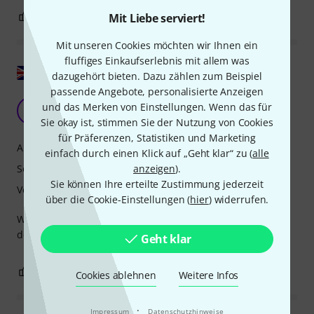
1
0
Mit Liebe serviert!
BEWERTUNG MELDEN
Mit unseren Cookies möchten wir Ihnen ein
fluffiges Einkaufserlebnis mit allem was
Original zeigen
dazugehört bieten. Dazu zählen zum Beispiel
passende Angebote, personalisierte Anzeigen
schönes Mundstück
und das Merken von Einstellungen. Wenn das für
F
Fića 17.03.2021
Sie okay ist, stimmen Sie der Nutzung von Cookies
für Präferenzen, Statistiken und Marketing
Ansprache
einfach durch einen Klick auf „Geht klar“ zu (
alle
anzeigen
).
Sound
Sie können Ihre erteilte Zustimmung jederzeit
Verarbeitung
über die Cookie-Einstellungen (
hier
) widerrufen.
Wirklich gutes Mundstück von Selmer. Es passt perfekt zu
den Blättern Nummer 3 von Vandoren.
Geht klar
0
0
BEWERTUNG MELDEN
Cookies ablehnen
Weitere Infos
·
Impressum
Datenschutzhinweise