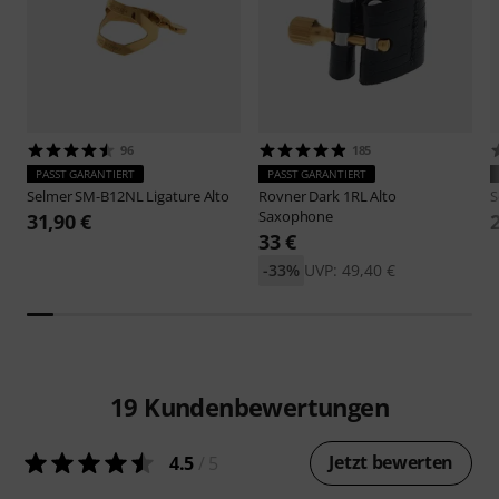
96
185
PASST GARANTIERT
PASST GARANTIERT
Selmer
SM-B12NL Ligature Alto
Rovner
Dark 1RL Alto
S
Saxophone
31,90 €
33 €
-33%
UVP: 49,40 €
19
Kundenbewertungen
Jetzt bewerten
4.5
/ 5