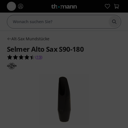
Suche 
Alt-Sax Mundstücke
Selmer Alto Sax S90-180
4.5 von 5 Sternen aus 19 Kundenbewertungen
(
19
)