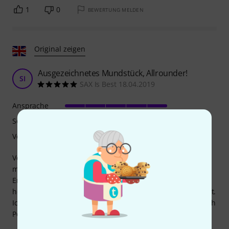
1
0
BEWERTUNG MELDEN
Original zeigen
Ausgezeichnetes Mundstück, Allrounder!
SI
SAX Is Best 18.04.2019
Ansprache
Sound
Verarbeitung
Vor diesem Instrument hatte ich ein S90 170. Ich entschied
mich für ein neues, da das andere 10 Jahre alt war und ich
Ersatz brauchte. Dieses S90 180 ist einfach brillant: sehr
heller Klang, gute Projektion, voller Klang und gut gestimmt.
Ich empfehle es allen klassischen Saxophonisten, aber auch
Pop- und Semi-Klassik-Musikern.