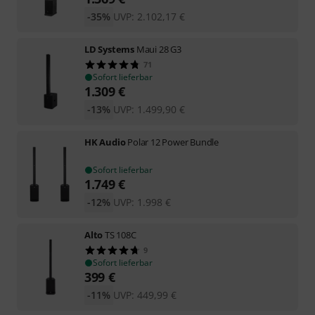
-35%
UVP:
2.102,17
€
LD Systems
Maui 28 G3
71
Sofort lieferbar
1.309
€
-13%
UVP:
1.499,90
€
HK Audio
Polar 12 Power Bundle
Sofort lieferbar
1.749
€
-12%
UVP:
1.998
€
Alto
TS 108C
9
Sofort lieferbar
399
€
-11%
UVP:
449,99
€