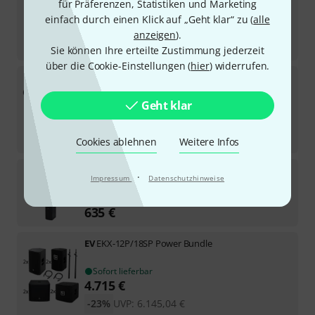
für Präferenzen, Statistiken und Marketing
Sofort lieferbar
einfach durch einen Klick auf „Geht klar“ zu (
alle
2.698
€
anzeigen
).
-16%
UVP:
3.221,10
€
Sie können Ihre erteilte Zustimmung jederzeit
über die Cookie-Einstellungen (
hier
) widerrufen.
Soundboks
4 Black Lightboks Set
Geht klar
Sofort lieferbar
1.379
€
-11%
30-Tage-Bestpreis
:
1.549
€
Cookies ablehnen
Weitere Infos
HK Audio
Polar 8 MK2
·
Impressum
Datenschutzhinweise
2
Sofort lieferbar
635
€
EV
EKX-12P/18SP Power Bundle
Sofort lieferbar
4.715
€
-23%
UVP:
6.145,04
€