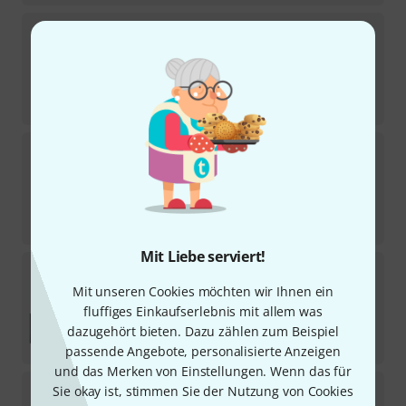
Positive Grid
Spark Edge BK
24
Sofort lieferbar
399
€
-18%
UVP:
486
€
RCF
EVOX J9
6
Sofort lieferbar
1.155
€
-17%
UVP:
1.399
€
Mit Liebe serviert!
dB Technologies
Opera 12/Sub 618 Power Bundle
Mit unseren Cookies möchten wir Ihnen ein
Sofort lieferbar
fluffiges Einkaufserlebnis mit allem was
2.345
€
dazugehört bieten. Dazu zählen zum Beispiel
-27%
UVP:
3.232
€
passende Angebote, personalisierte Anzeigen
und das Merken von Einstellungen. Wenn das für
RCF
EVOX JMIX9 Bundle
Sie okay ist, stimmen Sie der Nutzung von Cookies