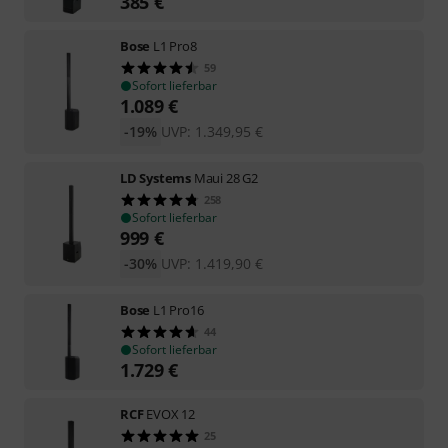
385
€
Bose
L1 Pro8
59
Sofort lieferbar
1.089
€
-19%
UVP:
1.349,95
€
LD Systems
Maui 28 G2
258
Sofort lieferbar
999
€
-30%
UVP:
1.419,90
€
Bose
L1 Pro16
44
Sofort lieferbar
1.729
€
RCF
EVOX 12
25