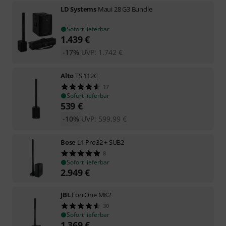
LD Systems
Maui 28 G3 Bundle
Sofort lieferbar
1.439
€
-17%
UVP:
1.742
€
Alto
TS 112C
17
Sofort lieferbar
539
€
-10%
UVP:
599,99
€
Bose
L1 Pro32 + SUB2
8
Sofort lieferbar
2.949
€
JBL
Eon One MK2
30
Sofort lieferbar
1.369
€