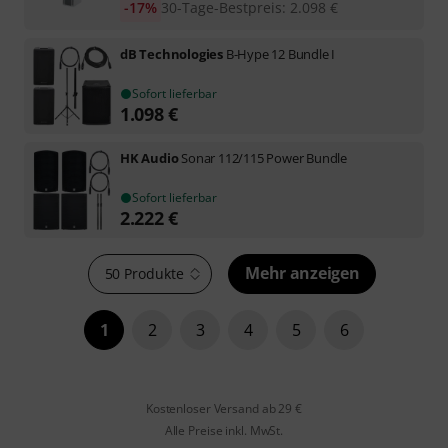
-17%
30-Tage-Bestpreis
:
2.098
€
dB Technologies
B-Hype 12 Bundle I
Sofort lieferbar
1.098
€
HK Audio
Sonar 112/115 Power Bundle
Sofort lieferbar
2.222
€
Mehr anzeigen
50 Produkte
1
2
3
4
5
6
Kostenloser Versand ab 29 €
Alle Preise inkl. MwSt.