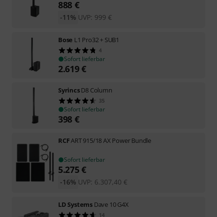
888
€
-11%
UVP:
999
€
Bose
L1 Pro32 + SUB1
4
Sofort lieferbar
2.619
€
Syrincs
D8 Column
35
Sofort lieferbar
398
€
RCF
ART 915/18 AX Power Bundle
Sofort lieferbar
5.275
€
-16%
UVP:
6.307,40
€
LD Systems
Dave 10 G4X
14