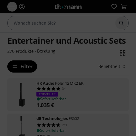
Suche 
Entertainer und Acoustic Sets
Beratung
270
Produkte
·
Filter
Beliebtheit
HK Audio
Polar 12 MK2 BK
34
TOP-SELLER
Sofort lieferbar
1.035
€
dB Technologies
ES602
711
Sofort lieferbar