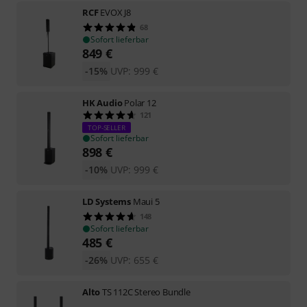
RCF
EVOX J8
68
Sofort lieferbar
849
€
-15%
UVP:
999
€
HK Audio
Polar 12
121
TOP-SELLER
Sofort lieferbar
898
€
-10%
UVP:
999
€
LD Systems
Maui 5
148
Sofort lieferbar
485
€
-26%
UVP:
655
€
Alto
TS 112C Stereo Bundle