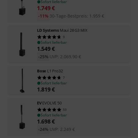
Sofort lieferbar
1.749
€
-11%
30-Tage-Bestpreis
:
1.959
€
LD Systems
Maui 28 G3 MIX
9
Sofort lieferbar
1.549
€
-25%
UVP:
2.069,90
€
Bose
L1 Pro32
7
Sofort lieferbar
1.819
€
EV
EVOLVE 50
59
Sofort lieferbar
1.698
€
-24%
UVP:
2.249
€