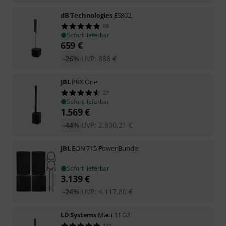
dB Technologies
ES802
88
Sofort lieferbar
659
€
-26%
UVP:
888
€
JBL
PRX One
27
Sofort lieferbar
1.569
€
-44%
UVP:
2.800,21
€
JBL
EON 715 Power Bundle
Sofort lieferbar
3.139
€
-24%
UVP:
4.117,80
€
LD Systems
Maui 11 G2
142