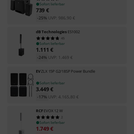
Sofort lieferbar
739
€
-25%
UVP:
986,90
€
dB Technologies
ES1002
45
Sofort lieferbar
1.111
€
-24%
UVP:
1.469
€
EV
ZLX 15P G2/18SP Power Bundle
Sofort lieferbar
3.449
€
-17%
UVP:
4.165,80
€
RCF
EVOX 12 W
2
Sofort lieferbar
1.749
€