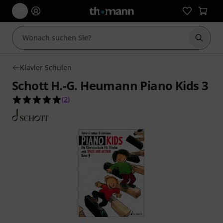
Suche 
Klavier Schulen
Schott H.-G. Heumann Piano Kids 3
5.0 von 5 Sternen aus 2 Kundenbewertungen
(
2
)