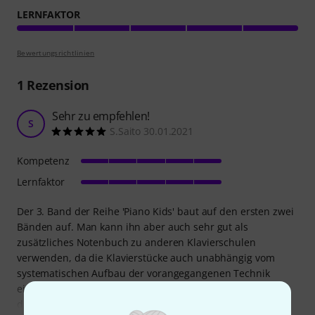
LERNFAKTOR
Bewertungsrichtlinien
1
Rezension
Sehr zu empfehlen!
S
S.Saito 30.01.2021
Kompetenz
Lernfaktor
Der 3. Band der Reihe 'Piano Kids' baut auf den ersten zwei
Bänden auf. Man kann ihn aber auch sehr gut als
zusätzliches Notenbuch zu anderen Klavierschulen
verwenden, da die Klavierstücke auch unabhängig vom
systematischen Aufbau der vorangegangenen Technik
einzusetzen sind. Anfangs legt der Herausgeber Wert, auf
die Unabhängigkeit der Hände und auf das Doppelgriff-