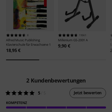
8
11061
Alfred Music Publishing
Millenium
GS-2001 A
Klavierschule für Erwachsene 1
S
9,90 €
18,95 €
2
Kundenbewertungen
Jetzt bewerten
5
/ 5
KOMPETENZ