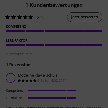
1
Kundenbewertungen
Jetzt bewerten
5
/ 5
KOMPETENZ
LERNFAKTOR
Bewertungsrichtlinien
1
Rezension
Moderne Klavierschule
S
S.Saito 14.02.2024
Kompetenz
Lernfaktor
Der 3. Band ist mit vielen modernen, klassischen und sogar