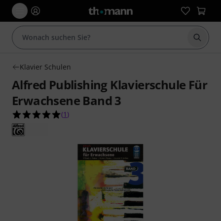
Suche 
Klavier Schulen
Alfred Publishing Klavierschule Für
Erwachsene Band 3
5.0 von 5 Sternen aus 1 Kundenbewertungen
(
1
)