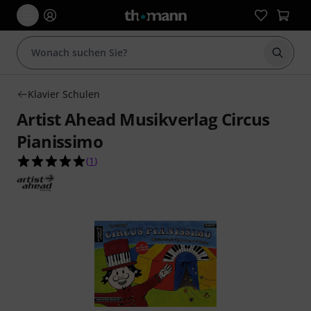
Suche 
Klavier Schulen
Artist Ahead Musikverlag Circus
Pianissimo
5.0 von 5 Sternen aus 1 Kundenbewertungen
(
1
)