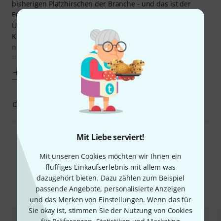
bisherigen Platzhirschen der Branche - und das ist der
Erfolgsgarant.
Übrigens: Danach benutzen häufig „Meine erste
Klavierschule“ - ebenfalls Artist Ahead. ( Nein ich werde
nicht dafür bezahlt- leider 😊)
Beide Schulen überzeugen durch ein
Mehr anzeigen
0
0
BEWERTUNG MELDEN
Mit Liebe serviert!
Alle Bewertungen lesen
Mit unseren Cookies möchten wir Ihnen ein
fluffiges Einkaufserlebnis mit allem was
dazugehört bieten. Dazu zählen zum Beispiel
Alternativen vergleichen
passende Angebote, personalisierte Anzeigen
und das Merken von Einstellungen. Wenn das für
Sie okay ist, stimmen Sie der Nutzung von Cookies