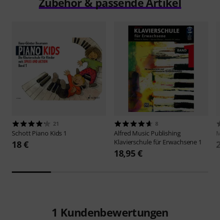
Zubehör & passende Artikel
21
8
Schott
Piano Kids 1
Alfred Music Publishing
M
Klavierschule für Erwachsene 1
18 €
18,95 €
1
Kundenbewertungen