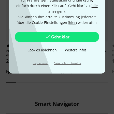
für Präferenzen, Statistiken und Marketing
einfach durch einen Klick auf „Geht klar“ zu (
alle
anzeigen
).
Sie können Ihre erteilte Zustimmung jederzeit
über die Cookie-Einstellungen (
hier
) widerrufen.
Geht klar
5
1
Cookies ablehnen
Weitere Infos
Artist Ahead Musikverlag
Meine
Artist Ahead Musikverlag
Meine
A
erste Klavierschule!
zweite Klavierschule
K
21,95 €
19,95 €
·
Impressum
Datenschutzhinweise
Vergleichen
Vergleichen
Smart Navigator